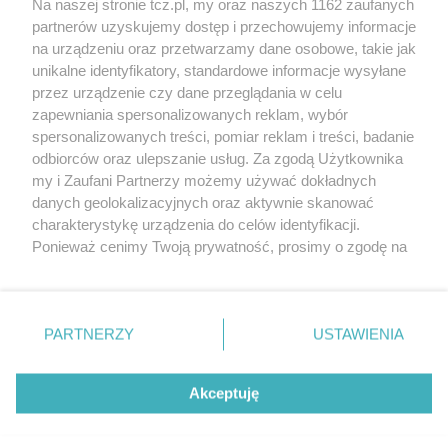
Na naszej stronie tcz.pl, my oraz naszych 1162 zaufanych
partnerów uzyskujemy dostęp i przechowujemy informacje
na urządzeniu oraz przetwarzamy dane osobowe, takie jak
unikalne identyfikatory, standardowe informacje wysyłane
przez urządzenie czy dane przeglądania w celu
zapewniania spersonalizowanych reklam, wybór
O FIRMIE
POLITYKA PRYWATNOŚCI
HOSTING
spersonalizowanych treści, pomiar reklam i treści, badanie
REKLAMA
WSPÓŁPRACA
RSS
FACEBOOK
KONTAKT
odbiorców oraz ulepszanie usług. Za zgodą Użytkownika
my i Zaufani Partnerzy możemy używać dokładnych
Nasze serwisy
danych geolokalizacyjnych oraz aktywnie skanować
charakterystykę urządzenia do celów identyfikacji.
Aktualności
Muzyka i kultura
Ponieważ cenimy Twoją prywatność, prosimy o zgodę na
Tcz24
Archiwum wydarzeń
korzystanie z tych technologii poprzez kliknięcie
Kronika Policyjna
Telewizja Internetowa
„Akceptuję”. Zgoda jest dobrowolna i zawsze możesz ją
Kalendarz imprez
Sport
zmienić/wycofać klikając przycisk ustawień prywatności
Salony urody i masażu
Żłobki i przedszkola
PARTNERZY
USTAWIENIA
Historia miasta
Zdjęcia miasta
znajdujący się w lewym dolnym rogu strony
. Niektóre
Władze miasta
Zabytki
rodzaje przetwarzania danych nie wymagają zgody
użytkownika, ale masz prawo sprzeciwić się takiemu
Akceptuję
przetwarzaniu. Preferencje będą miały zastosowania tylko
na tej witrynie.
Zainstaluj aplikację Tcz.pl w Google Play:
Android