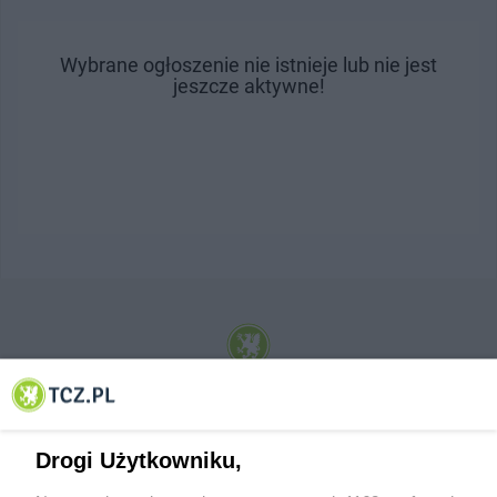
Wybrane ogłoszenie nie istnieje lub nie jest
jeszcze aktywne!
© 2001-2026 Tczew - TCZ.PL Sp. z o.o. Internetowy Serwis Informacyjny Miasta
Tczewa
Drogi Użytkowniku,