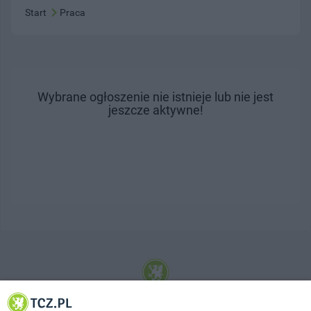
Start
Praca
Wybrane ogłoszenie nie istnieje lub nie jest
jeszcze aktywne!
© 2001-2026 Tczew - TCZ.PL Sp. z o.o. Internetowy Serwis Informacyjny Miasta
Tczewa