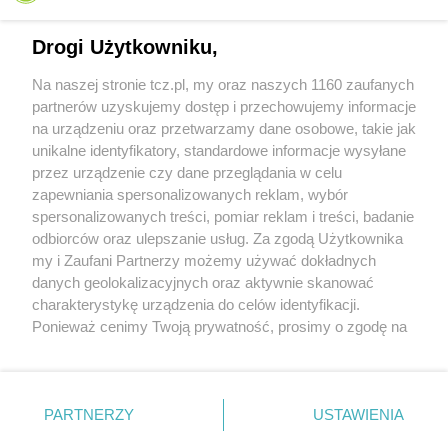
Drogi Użytkowniku,
Na naszej stronie tcz.pl, my oraz naszych 1160 zaufanych
partnerów uzyskujemy dostęp i przechowujemy informacje
na urządzeniu oraz przetwarzamy dane osobowe, takie jak
unikalne identyfikatory, standardowe informacje wysyłane
przez urządzenie czy dane przeglądania w celu
zapewniania spersonalizowanych reklam, wybór
O FIRMIE
POLITYKA PRYWATNOŚCI
HOSTING
spersonalizowanych treści, pomiar reklam i treści, badanie
REKLAMA
WSPÓŁPRACA
RSS
FACEBOOK
KONTAKT
odbiorców oraz ulepszanie usług. Za zgodą Użytkownika
my i Zaufani Partnerzy możemy używać dokładnych
Nasze serwisy
danych geolokalizacyjnych oraz aktywnie skanować
charakterystykę urządzenia do celów identyfikacji.
Aktualności
Muzyka i kultura
Ponieważ cenimy Twoją prywatność, prosimy o zgodę na
Tcz24
Archiwum wydarzeń
korzystanie z tych technologii poprzez kliknięcie
Kronika Policyjna
Telewizja Internetowa
„Akceptuję”. Zgoda jest dobrowolna i zawsze możesz ją
Kalendarz imprez
Sport
zmienić/wycofać klikając przycisk ustawień prywatności
Salony urody i masażu
Żłobki i przedszkola
PARTNERZY
USTAWIENIA
Historia miasta
Zdjęcia miasta
znajdujący się w lewym dolnym rogu strony
. Niektóre
Władze miasta
Zabytki
rodzaje przetwarzania danych nie wymagają zgody