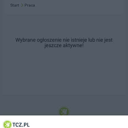
Start
Praca
Wybrane ogłoszenie nie istnieje lub nie jest
jeszcze aktywne!
© 2001-2026 Tczew - TCZ.PL Sp. z o.o. Internetowy Serwis Informacyjny Miasta
Tczewa