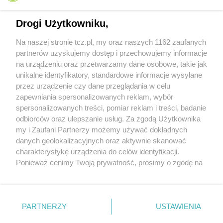
Drogi Użytkowniku,
Na naszej stronie tcz.pl, my oraz naszych 1162 zaufanych
partnerów uzyskujemy dostęp i przechowujemy informacje
na urządzeniu oraz przetwarzamy dane osobowe, takie jak
unikalne identyfikatory, standardowe informacje wysyłane
przez urządzenie czy dane przeglądania w celu
zapewniania spersonalizowanych reklam, wybór
O FIRMIE
POLITYKA PRYWATNOŚCI
HOSTING
spersonalizowanych treści, pomiar reklam i treści, badanie
REKLAMA
WSPÓŁPRACA
RSS
FACEBOOK
KONTAKT
odbiorców oraz ulepszanie usług. Za zgodą Użytkownika
my i Zaufani Partnerzy możemy używać dokładnych
Nasze serwisy
danych geolokalizacyjnych oraz aktywnie skanować
charakterystykę urządzenia do celów identyfikacji.
Aktualności
Muzyka i kultura
Ponieważ cenimy Twoją prywatność, prosimy o zgodę na
Tcz24
Archiwum wydarzeń
korzystanie z tych technologii poprzez kliknięcie
Kronika Policyjna
Telewizja Internetowa
„Akceptuję”. Zgoda jest dobrowolna i zawsze możesz ją
Kalendarz imprez
Sport
zmienić/wycofać klikając przycisk ustawień prywatności
Salony urody i masażu
Żłobki i przedszkola
PARTNERZY
USTAWIENIA
Historia miasta
Zdjęcia miasta
znajdujący się w lewym dolnym rogu strony
. Niektóre
Władze miasta
Zabytki
rodzaje przetwarzania danych nie wymagają zgody