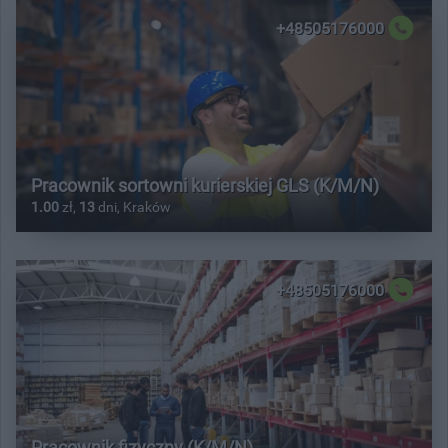
+48505176000
Pracownik sortowni kurierskiej GLS (K/M/N)
1.00
zł,
13
dni, Kraków
+48505176000
Pracownik fizyczny (K/M/N)