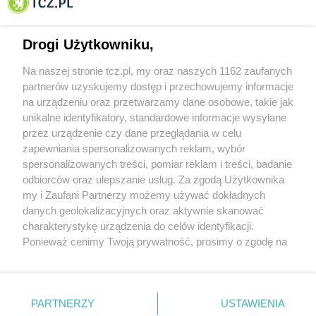
Tczewa
Drogi Użytkowniku,
Na naszej stronie tcz.pl, my oraz naszych 1162 zaufanych
partnerów uzyskujemy dostęp i przechowujemy informacje
na urządzeniu oraz przetwarzamy dane osobowe, takie jak
unikalne identyfikatory, standardowe informacje wysyłane
przez urządzenie czy dane przeglądania w celu
zapewniania spersonalizowanych reklam, wybór
O FIRMIE
POLITYKA PRYWATNOŚCI
HOSTING
spersonalizowanych treści, pomiar reklam i treści, badanie
REKLAMA
WSPÓŁPRACA
RSS
FACEBOOK
KONTAKT
odbiorców oraz ulepszanie usług. Za zgodą Użytkownika
my i Zaufani Partnerzy możemy używać dokładnych
Nasze serwisy
danych geolokalizacyjnych oraz aktywnie skanować
charakterystykę urządzenia do celów identyfikacji.
Aktualności
Muzyka i kultura
Ponieważ cenimy Twoją prywatność, prosimy o zgodę na
Tcz24
Archiwum wydarzeń
korzystanie z tych technologii poprzez kliknięcie
Kronika Policyjna
Telewizja Internetowa
„Akceptuję”. Zgoda jest dobrowolna i zawsze możesz ją
Kalendarz imprez
Sport
zmienić/wycofać klikając przycisk ustawień prywatności
Salony urody i masażu
Żłobki i przedszkola
PARTNERZY
USTAWIENIA
Historia miasta
Zdjęcia miasta
znajdujący się w lewym dolnym rogu strony
. Niektóre