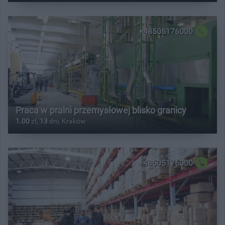
+48505176000
Praca w pralni przemysłowej blisko granicy
1.00
zł,
13
dni, Kraków
+48505176000