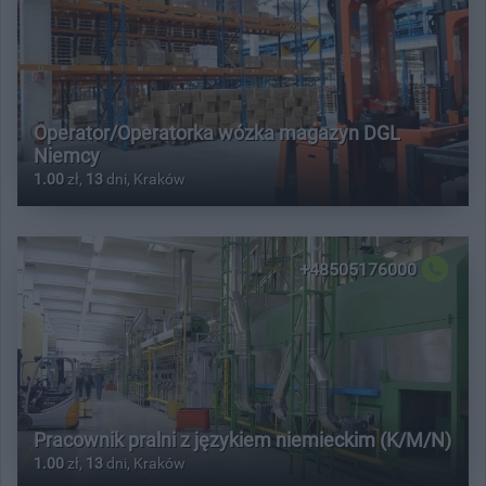
Operator/Operatorka wózka magazyn DGL
Niemcy
1.00
zł,
13
dni, Kraków
+48505176000
Pracownik pralni z językiem niemieckim (K/M/N)
1.00
zł,
13
dni, Kraków