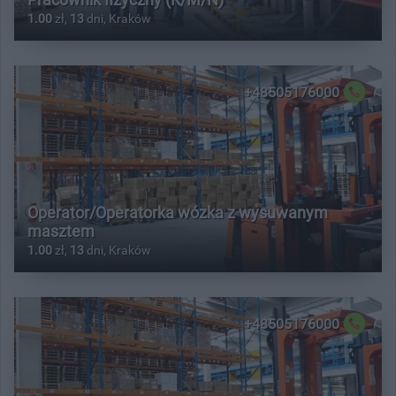
1.00
zł,
13
dni, Kraków
+48505176000
Operator/Operatorka wózka z wysuwanym
masztem
1.00
zł,
13
dni, Kraków
+48505176000