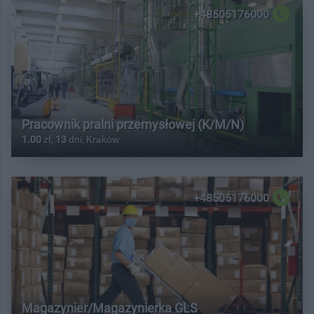
+48505176000
Pracownik pralni przemysłowej (K/M/N)
1.00
zł,
13
dni, Kraków
+48505176000
Magazynier/Magazynierka GLS