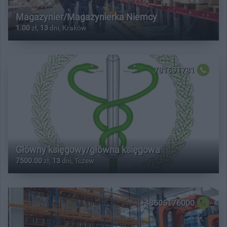
Magazynier/Magazynierka Niemcy
1.00
zł,
13
dni, Kraków
781691781
Główny księgowy/główna księgowa
7500.00
zł,
13
dni, Tczew
+48505176000