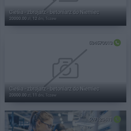
Cieśla - zbrojarz - betoniarz do Niemiec
20000.00
zł,
12
dni, Tczew
534570013
Cieśla - zbrojarz - betoniarz do Niemiec
20000.00
zł,
11
dni, Tczew
607120411