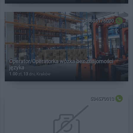
+48505176000
Operator/Operatorka wózka bez znajomości
języka
1.00
zł,
13
dni, Kraków
534570013