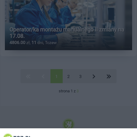
Operator/ka montażu manualnego II zmiany na
17.08.
4806.00
zł,
11
dni, Tczew
1
2
3
strona 1 z
3
© 2001-2026 Tczew - TCZ.PL Sp. z o.o. Internetowy Serwis Informacyjny Miasta