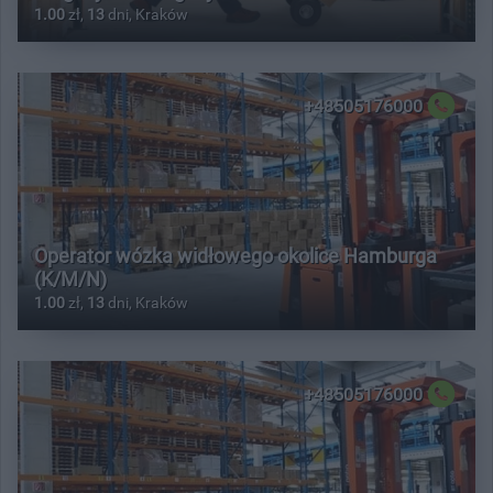
1.00
zł,
13
dni, Kraków
+48505176000
Operator wózka widłowego okolice Hamburga
(K/M/N)
1.00
zł,
13
dni, Kraków
+48505176000