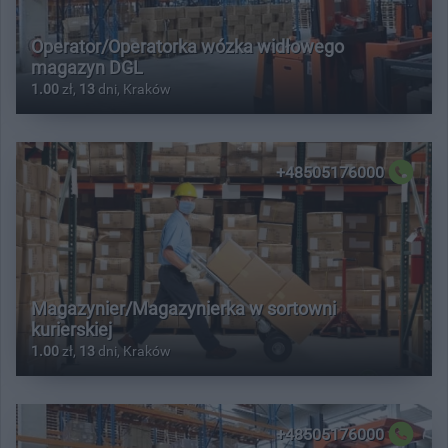
Operator/Operatorka wózka widłowego
magazyn DGL
1.00
zł,
13
dni, Kraków
+48505176000
Magazynier/Magazynierka w sortowni
kurierskiej
1.00
zł,
13
dni, Kraków
+48505176000