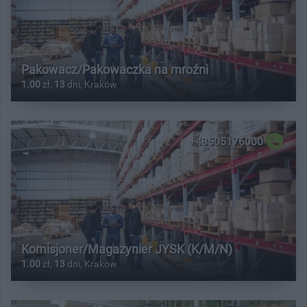
Pakowacz/Pakowaczka na mroźni
1.00
zł,
13
dni, Kraków
+48505176000
Komisjoner/Magazynier JYSK (K/M/N)
1.00
zł,
13
dni, Kraków