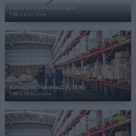
Osobę do lepienia pierogów
1.00
zł,
3
dni, Tczew
+48505176000
Komisjoner/Pakowacz (K/M/N)
1.00
zł,
13
dni, Kraków
+48505176000