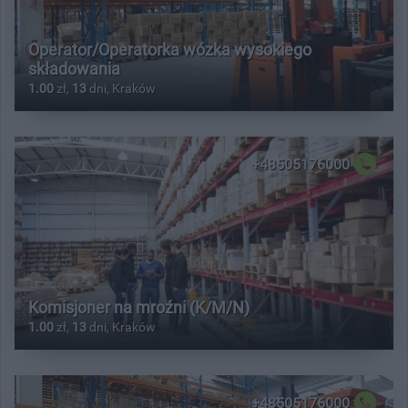
Operator/Operatorka wózka wysokiego
składowania
1.00
zł,
13
dni, Kraków
+48505176000
Komisjoner na mroźni (K/M/N)
1.00
zł,
13
dni, Kraków
+48505176000