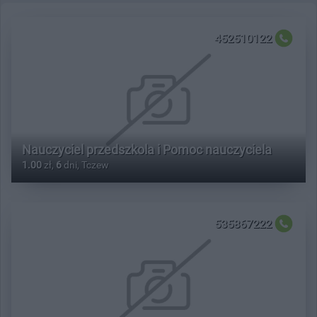
452510122
Nauczyciel przedszkola i Pomoc nauczyciela
1.00
zł,
6
dni, Tczew
535867222