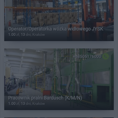
Operator/Operatorka wózka widłowego JYSK
1.00
zł,
13
dni, Kraków
+48505176000
Pracownik pralni Bardusch (K/M/N)
1.00
zł,
13
dni, Kraków