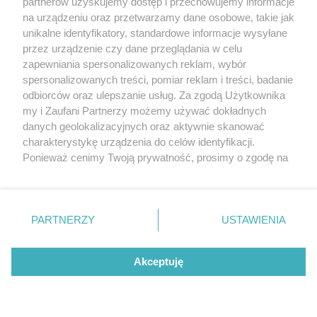
partnerów uzyskujemy dostęp i przechowujemy informacje
na urządzeniu oraz przetwarzamy dane osobowe, takie jak
unikalne identyfikatory, standardowe informacje wysyłane
przez urządzenie czy dane przeglądania w celu
zapewniania spersonalizowanych reklam, wybór
O FIRMIE
POLITYKA PRYWATNOŚCI
HOSTING
spersonalizowanych treści, pomiar reklam i treści, badanie
REKLAMA
WSPÓŁPRACA
RSS
FACEBOOK
KONTAKT
odbiorców oraz ulepszanie usług. Za zgodą Użytkownika
my i Zaufani Partnerzy możemy używać dokładnych
Nasze serwisy
danych geolokalizacyjnych oraz aktywnie skanować
charakterystykę urządzenia do celów identyfikacji.
Aktualności
Muzyka i kultura
Ponieważ cenimy Twoją prywatność, prosimy o zgodę na
Tcz24
Archiwum wydarzeń
korzystanie z tych technologii poprzez kliknięcie
Kronika Policyjna
Telewizja Internetowa
„Akceptuję”. Zgoda jest dobrowolna i zawsze możesz ją
Kalendarz imprez
Sport
zmienić/wycofać klikając przycisk ustawień prywatności
Salony urody i masażu
Żłobki i przedszkola
PARTNERZY
USTAWIENIA
Historia miasta
Zdjęcia miasta
znajdujący się w lewym dolnym rogu strony
. Niektóre
Władze miasta
Zabytki
rodzaje przetwarzania danych nie wymagają zgody
użytkownika, ale masz prawo sprzeciwić się takiemu
Akceptuję
przetwarzaniu. Preferencje będą miały zastosowania tylko
na tej witrynie.
Zainstaluj aplikację Tcz.pl w Google Play:
Android
Zapoznaj się z poniższymi informacjami, abyś mógł