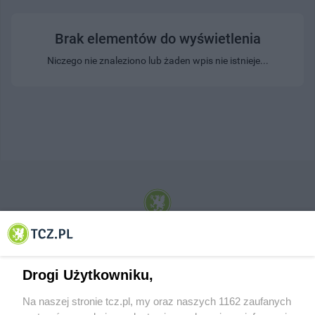
Brak elementów do wyświetlenia
Niczego nie znaleziono lub żaden wpis nie istnieje...
© 2001-2026 Tczew - TCZ.PL Sp. z o.o. Internetowy Serwis Informacyjny Miasta
Tczewa
Drogi Użytkowniku,
Na naszej stronie tcz.pl, my oraz naszych 1162 zaufanych