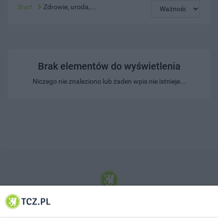
Start
Zdrowie, uroda,...
Brak elementów do wyświetlenia
Niczego nie znaleziono lub żaden wpis nie istnieje...
© 2001-2026 Tczew - TCZ.PL Sp. z o.o. Internetowy Serwis Informacyjny Miasta
Tczewa