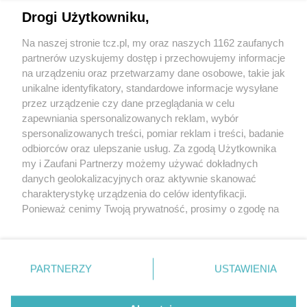
Drogi Użytkowniku,
Na naszej stronie tcz.pl, my oraz naszych 1162 zaufanych
partnerów uzyskujemy dostęp i przechowujemy informacje
na urządzeniu oraz przetwarzamy dane osobowe, takie jak
unikalne identyfikatory, standardowe informacje wysyłane
przez urządzenie czy dane przeglądania w celu
zapewniania spersonalizowanych reklam, wybór
O FIRMIE
POLITYKA PRYWATNOŚCI
HOSTING
spersonalizowanych treści, pomiar reklam i treści, badanie
REKLAMA
WSPÓŁPRACA
RSS
FACEBOOK
KONTAKT
odbiorców oraz ulepszanie usług. Za zgodą Użytkownika
my i Zaufani Partnerzy możemy używać dokładnych
Nasze serwisy
danych geolokalizacyjnych oraz aktywnie skanować
charakterystykę urządzenia do celów identyfikacji.
Aktualności
Muzyka i kultura
Ponieważ cenimy Twoją prywatność, prosimy o zgodę na
Tcz24
Archiwum wydarzeń
korzystanie z tych technologii poprzez kliknięcie
Kronika Policyjna
Telewizja Internetowa
„Akceptuję”. Zgoda jest dobrowolna i zawsze możesz ją
Kalendarz imprez
Sport
zmienić/wycofać klikając przycisk ustawień prywatności
Salony urody i masażu
Żłobki i przedszkola
PARTNERZY
USTAWIENIA
Historia miasta
Zdjęcia miasta
znajdujący się w lewym dolnym rogu strony
. Niektóre
Władze miasta
Zabytki
rodzaje przetwarzania danych nie wymagają zgody
użytkownika, ale masz prawo sprzeciwić się takiemu