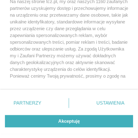
Na naszej stronie tcz.pl, my oraz naszych 1160 zaufanych
partnerów uzyskujemy dostęp i przechowujemy informacje
na urządzeniu oraz przetwarzamy dane osobowe, takie jak
unikalne identyfikatory, standardowe informacje wysyłane
przez urządzenie czy dane przeglądania w celu
zapewniania spersonalizowanych reklam, wybór
O FIRMIE
POLITYKA PRYWATNOŚCI
HOSTING
spersonalizowanych treści, pomiar reklam i treści, badanie
REKLAMA
WSPÓŁPRACA
RSS
FACEBOOK
KONTAKT
odbiorców oraz ulepszanie usług. Za zgodą Użytkownika
my i Zaufani Partnerzy możemy używać dokładnych
Nasze serwisy
danych geolokalizacyjnych oraz aktywnie skanować
charakterystykę urządzenia do celów identyfikacji.
Aktualności
Muzyka i kultura
Ponieważ cenimy Twoją prywatność, prosimy o zgodę na
Tcz24
Archiwum wydarzeń
korzystanie z tych technologii poprzez kliknięcie
Kronika Policyjna
Telewizja Internetowa
„Akceptuję”. Zgoda jest dobrowolna i zawsze możesz ją
Kalendarz imprez
Sport
zmienić/wycofać klikając przycisk ustawień prywatności
Salony urody i masażu
Żłobki i przedszkola
PARTNERZY
USTAWIENIA
Historia miasta
Zdjęcia miasta
znajdujący się w lewym dolnym rogu strony
. Niektóre
Władze miasta
Zabytki
rodzaje przetwarzania danych nie wymagają zgody
użytkownika, ale masz prawo sprzeciwić się takiemu
Akceptuję
przetwarzaniu. Preferencje będą miały zastosowania tylko
na tej witrynie.
Zainstaluj aplikację Tcz.pl w Google Play:
Android