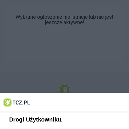
Wybrane ogłoszenie nie istnieje lub nie jest
jeszcze aktywne!
© 2001-2026 Tczew - TCZ.PL Sp. z o.o. Internetowy Serwis Informacyjny Miasta
Tczewa
Drogi Użytkowniku,