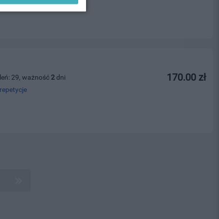
170.00 zł
leń: 29, ważność
2
dni
repetycje