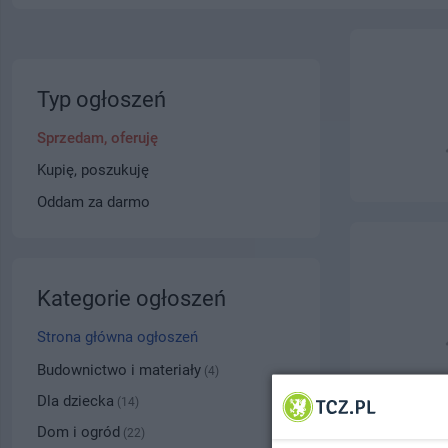
Typ ogłoszeń
Sprzedam, oferuję
Kupię, poszukuję
Oddam za darmo
Kategorie ogłoszeń
Strona główna ogłoszeń
Budownictwo i materiały
(4)
Dla dziecka
(14)
Dom i ogród
(22)