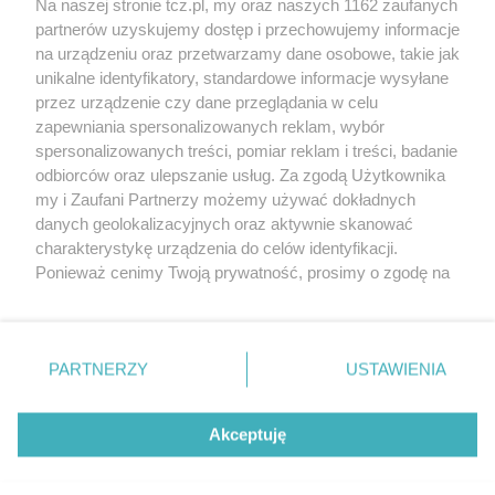
Na naszej stronie tcz.pl, my oraz naszych 1162 zaufanych
partnerów uzyskujemy dostęp i przechowujemy informacje
na urządzeniu oraz przetwarzamy dane osobowe, takie jak
unikalne identyfikatory, standardowe informacje wysyłane
przez urządzenie czy dane przeglądania w celu
zapewniania spersonalizowanych reklam, wybór
O FIRMIE
POLITYKA PRYWATNOŚCI
HOSTING
spersonalizowanych treści, pomiar reklam i treści, badanie
REKLAMA
WSPÓŁPRACA
RSS
FACEBOOK
KONTAKT
odbiorców oraz ulepszanie usług. Za zgodą Użytkownika
my i Zaufani Partnerzy możemy używać dokładnych
Nasze serwisy
danych geolokalizacyjnych oraz aktywnie skanować
charakterystykę urządzenia do celów identyfikacji.
Aktualności
Muzyka i kultura
Ponieważ cenimy Twoją prywatność, prosimy o zgodę na
Tcz24
Archiwum wydarzeń
korzystanie z tych technologii poprzez kliknięcie
Kronika Policyjna
Telewizja Internetowa
„Akceptuję”. Zgoda jest dobrowolna i zawsze możesz ją
Kalendarz imprez
Sport
zmienić/wycofać klikając przycisk ustawień prywatności
Salony urody i masażu
Żłobki i przedszkola
PARTNERZY
USTAWIENIA
Historia miasta
Zdjęcia miasta
znajdujący się w lewym dolnym rogu strony
. Niektóre
Władze miasta
Zabytki
rodzaje przetwarzania danych nie wymagają zgody
użytkownika, ale masz prawo sprzeciwić się takiemu
Akceptuję
przetwarzaniu. Preferencje będą miały zastosowania tylko
na tej witrynie.
Zainstaluj aplikację Tcz.pl w Google Play:
Android