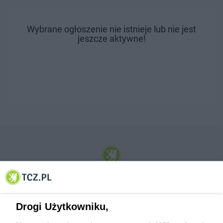
Wybrane ogłoszenie nie istnieje lub nie jest
jeszcze aktywne!
© 2001-2026 Tczew - TCZ.PL Sp. z o.o. Internetowy Serwis Informacyjny Miasta
Tczewa
Drogi Użytkowniku,