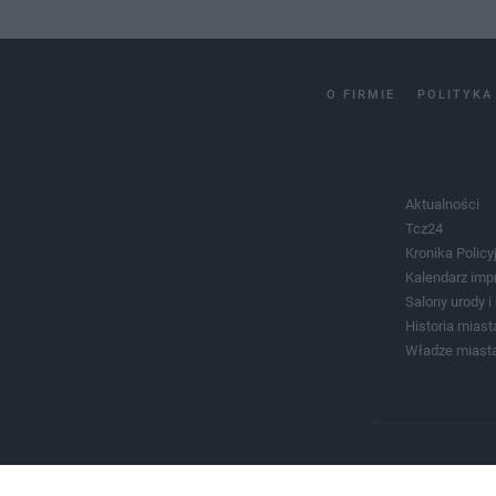
O FIRMIE
POLITYKA
Aktualności
Tcz24
Kronika Policy
Kalendarz imp
Salony urody 
Historia miast
Władze miast