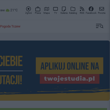
zew
21°C
Zgłoś
Praca
Mapa
TV
Galeria
Katalog
RSS
Facebook
Poczta
Pogoda Tczew