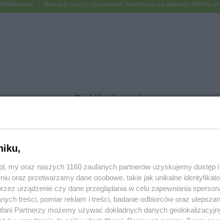
ikowane
Nowa propozycja zamiast wieżowca na dawnej działce po US
Znajdź ogłoszenie
niku,
SZUKAJ
z.pl, my oraz naszych 1160 zaufanych partnerów uzyskujemy dostęp
niu oraz przetwarzamy dane osobowe, takie jak unikalne identyfikat
przez urządzenie czy dane przeglądania w celu zapewniania sperson
ych treści, pomiar reklam i treści, badanie odbiorców oraz ulepszan
fani Partnerzy możemy używać dokładnych danych geolokalizacyjn