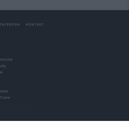
FACEBOOK
KONTAKT
omiczne
luby
ie
iasta
 Tczew