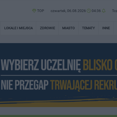
TOP
czwartek, 06.08.2026
04:36
Tc
LOKALE I MIEJSCA
ZDROWIE
MIASTO
TEMATY
INNE