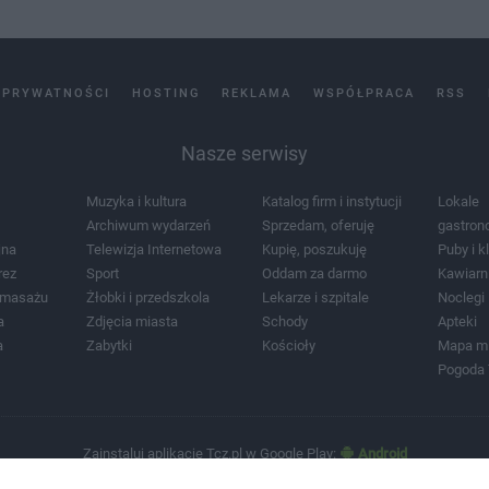
 PRYWATNOŚCI
HOSTING
REKLAMA
WSPÓŁPRACA
RSS
Nasze serwisy
Muzyka i kultura
Katalog firm i instytucji
Lokale
Archiwum wydarzeń
Sprzedam, oferuję
gastron
jna
Telewizja Internetowa
Kupię, poszukuję
Puby i k
rez
Sport
Oddam za darmo
Kawiarn
i masażu
Żłobki i przedszkola
Lekarze i szpitale
Noclegi
a
Zdjęcia miasta
Schody
Apteki
a
Zabytki
Kościoły
Mapa m
Pogoda
Zainstaluj aplikację Tcz.pl w Google Play:
Android