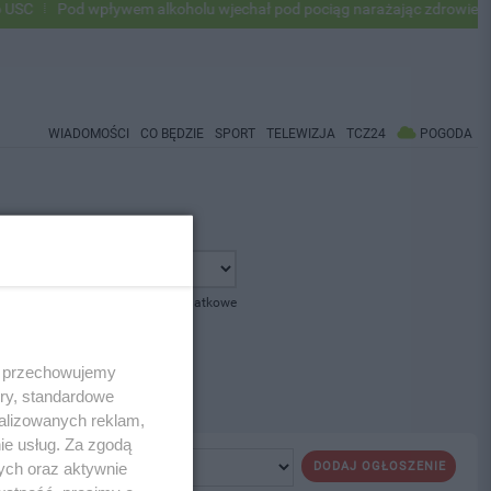
C
Pod wpływem alkoholu wjechał pod pociąg narażając zdrowie i życi
WIADOMOŚCI
CO BĘDZIE
SPORT
TELEWIZJA
TCZ24
POGODA
pokaż opcje dodatkowe
 i przechowujemy
ory, standardowe
alizowanych reklam,
ie usług. Za zgodą
ych oraz aktywnie
DODAJ OGŁOSZENIE