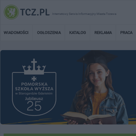
Internetowy Serwis Informacyjny Miasta Tczewa
WIADOMOŚCI
OGŁOSZENIA
KATALOG
REKLAMA
PRACA