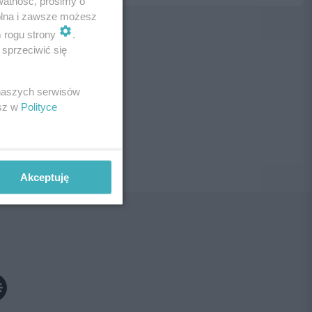
watność, prosimy o
wolna i zawsze możesz
m rogu strony
.
sprzeciwić się
ne!
 naszych serwisów
esz w
Polityce
Akceptuję