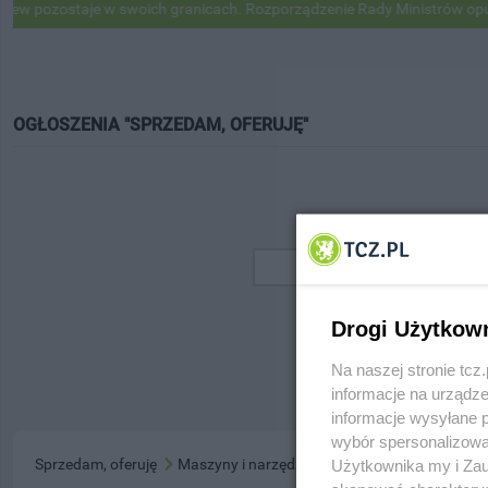
 pozostaje w swoich granicach. Rozporządzenie Rady Ministrów opubl
OGŁOSZENIA "SPRZEDAM, OFERUJĘ"
Drogi Użytkow
Na naszej stronie tc
informacje na urządze
informacje wysyłane 
wybór spersonalizowan
Sprzedam, oferuję
Maszyny i narzędzia
Użytkownika my i Zau