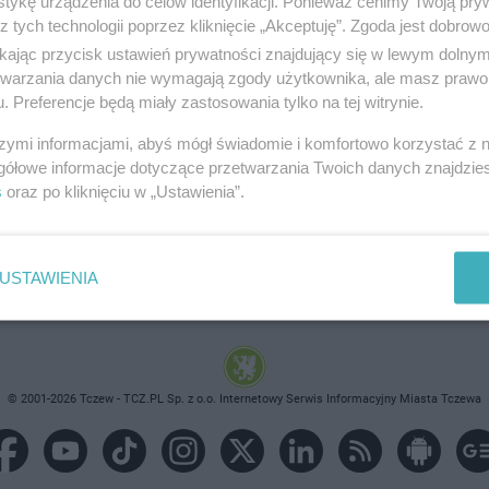
tykę urządzenia do celów identyfikacji. Ponieważ cenimy Twoją pry
z tych technologii poprzez kliknięcie „Akceptuję”. Zgoda jest dobro
ikając przycisk ustawień prywatności znajdujący się w lewym dolny
etwarzania danych nie wymagają zgody użytkownika, ale masz prawo 
. Preferencje będą miały zastosowania tylko na tej witrynie.
brane ogłoszenie nie istnieje lub nie jest jeszcze aktyw
szymi informacjami, abyś mógł świadomie i komfortowo korzystać z
gółowe informacje dotyczące przetwarzania Twoich danych znajdzi
s
oraz po kliknięciu w „Ustawienia”.
USTAWIENIA
© 2001-2026 Tczew - TCZ.PL Sp. z o.o. Internetowy Serwis Informacyjny Miasta Tczewa