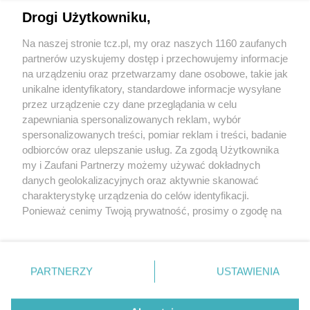
Drogi Użytkowniku,
Na naszej stronie tcz.pl, my oraz naszych 1160 zaufanych
partnerów uzyskujemy dostęp i przechowujemy informacje
na urządzeniu oraz przetwarzamy dane osobowe, takie jak
unikalne identyfikatory, standardowe informacje wysyłane
przez urządzenie czy dane przeglądania w celu
zapewniania spersonalizowanych reklam, wybór
O FIRMIE
POLITYKA PRYWATNOŚCI
HOSTING
spersonalizowanych treści, pomiar reklam i treści, badanie
REKLAMA
WSPÓŁPRACA
RSS
FACEBOOK
KONTAKT
odbiorców oraz ulepszanie usług. Za zgodą Użytkownika
my i Zaufani Partnerzy możemy używać dokładnych
Nasze serwisy
danych geolokalizacyjnych oraz aktywnie skanować
charakterystykę urządzenia do celów identyfikacji.
Aktualności
Muzyka i kultura
Ponieważ cenimy Twoją prywatność, prosimy o zgodę na
Tcz24
Archiwum wydarzeń
korzystanie z tych technologii poprzez kliknięcie
Kronika Policyjna
Telewizja Internetowa
„Akceptuję”. Zgoda jest dobrowolna i zawsze możesz ją
Kalendarz imprez
Sport
zmienić/wycofać klikając przycisk ustawień prywatności
Salony urody i masażu
Żłobki i przedszkola
PARTNERZY
USTAWIENIA
Historia miasta
Zdjęcia miasta
znajdujący się w lewym dolnym rogu strony
. Niektóre
Władze miasta
Zabytki
rodzaje przetwarzania danych nie wymagają zgody
użytkownika, ale masz prawo sprzeciwić się takiemu