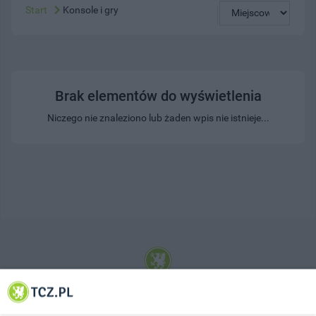
Start
Konsole i gry
Brak elementów do wyświetlenia
Niczego nie znaleziono lub żaden wpis nie istnieje...
© 2001-2026 Tczew - TCZ.PL Sp. z o.o. Internetowy Serwis Informacyjny Miasta
Tczewa