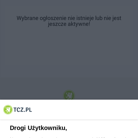
Wybrane ogłoszenie nie istnieje lub nie jest
jeszcze aktywne!
© 2001-2026 Tczew - TCZ.PL Sp. z o.o. Internetowy Serwis Informacyjny Miasta
Tczewa
Drogi Użytkowniku,