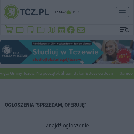
Tczew
15°C
Toggl
naviga
ięto Gminy Tczew. Na początek Shaun Baker & Jessica Jean
Samochod
OGŁOSZENIA "SPRZEDAM, OFERUJĘ"
Znajdź ogłoszenie