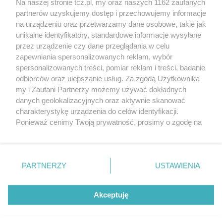
Na naszej stronie tcz.pl, my oraz naszych 1162 zaufanych
partnerów uzyskujemy dostęp i przechowujemy informacje
na urządzeniu oraz przetwarzamy dane osobowe, takie jak
unikalne identyfikatory, standardowe informacje wysyłane
przez urządzenie czy dane przeglądania w celu
zapewniania spersonalizowanych reklam, wybór
O FIRMIE
POLITYKA PRYWATNOŚCI
HOSTING
spersonalizowanych treści, pomiar reklam i treści, badanie
REKLAMA
WSPÓŁPRACA
RSS
FACEBOOK
KONTAKT
odbiorców oraz ulepszanie usług. Za zgodą Użytkownika
my i Zaufani Partnerzy możemy używać dokładnych
Nasze serwisy
danych geolokalizacyjnych oraz aktywnie skanować
charakterystykę urządzenia do celów identyfikacji.
Aktualności
Muzyka i kultura
Ponieważ cenimy Twoją prywatność, prosimy o zgodę na
Tcz24
Archiwum wydarzeń
korzystanie z tych technologii poprzez kliknięcie
Kronika Policyjna
Telewizja Internetowa
„Akceptuję”. Zgoda jest dobrowolna i zawsze możesz ją
Kalendarz imprez
Sport
zmienić/wycofać klikając przycisk ustawień prywatności
Salony urody i masażu
Żłobki i przedszkola
PARTNERZY
USTAWIENIA
Historia miasta
Zdjęcia miasta
znajdujący się w lewym dolnym rogu strony
. Niektóre
Władze miasta
Zabytki
rodzaje przetwarzania danych nie wymagają zgody
użytkownika, ale masz prawo sprzeciwić się takiemu
Akceptuję
przetwarzaniu. Preferencje będą miały zastosowania tylko
na tej witrynie.
Zainstaluj aplikację Tcz.pl w Google Play:
Android