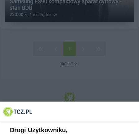
Samsung ES90 kompaktowy aparat cyfrowy -
stan BDB
220.00
zł,
1
dzień, Tczew
1
strona 1 z
1
© 2001-2026 Tczew - TCZ.PL Sp. z o.o. Internetowy Serwis Informacyjny Miasta
Tczewa
Drogi Użytkowniku,