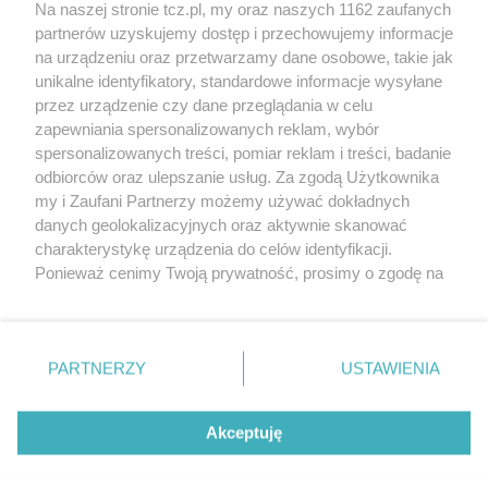
Na naszej stronie tcz.pl, my oraz naszych 1162 zaufanych
partnerów uzyskujemy dostęp i przechowujemy informacje
na urządzeniu oraz przetwarzamy dane osobowe, takie jak
unikalne identyfikatory, standardowe informacje wysyłane
przez urządzenie czy dane przeglądania w celu
zapewniania spersonalizowanych reklam, wybór
O FIRMIE
POLITYKA PRYWATNOŚCI
HOSTING
spersonalizowanych treści, pomiar reklam i treści, badanie
REKLAMA
WSPÓŁPRACA
RSS
FACEBOOK
KONTAKT
odbiorców oraz ulepszanie usług. Za zgodą Użytkownika
my i Zaufani Partnerzy możemy używać dokładnych
Nasze serwisy
danych geolokalizacyjnych oraz aktywnie skanować
charakterystykę urządzenia do celów identyfikacji.
Aktualności
Muzyka i kultura
Ponieważ cenimy Twoją prywatność, prosimy o zgodę na
Tcz24
Archiwum wydarzeń
korzystanie z tych technologii poprzez kliknięcie
Kronika Policyjna
Telewizja Internetowa
„Akceptuję”. Zgoda jest dobrowolna i zawsze możesz ją
Kalendarz imprez
Sport
zmienić/wycofać klikając przycisk ustawień prywatności
Salony urody i masażu
Żłobki i przedszkola
PARTNERZY
USTAWIENIA
Historia miasta
Zdjęcia miasta
znajdujący się w lewym dolnym rogu strony
. Niektóre
Władze miasta
Zabytki
rodzaje przetwarzania danych nie wymagają zgody
użytkownika, ale masz prawo sprzeciwić się takiemu
Akceptuję
przetwarzaniu. Preferencje będą miały zastosowania tylko
na tej witrynie.
Zainstaluj aplikację Tcz.pl w Google Play:
Android