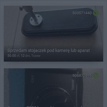
503571440
Sprzedam stojaczek pod kamerę lub aparat
50.00
zł,
12
dni, Tczew
506872495