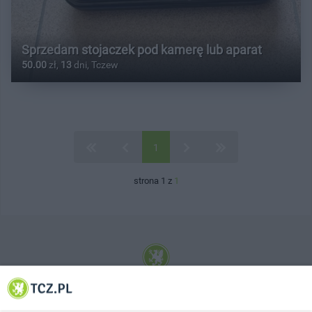
Sprzedam stojaczek pod kamerę lub aparat
50.00
zł,
13
dni, Tczew
1
strona 1 z
1
© 2001-2026 Tczew - TCZ.PL Sp. z o.o. Internetowy Serwis Informacyjny Miasta
Tczewa