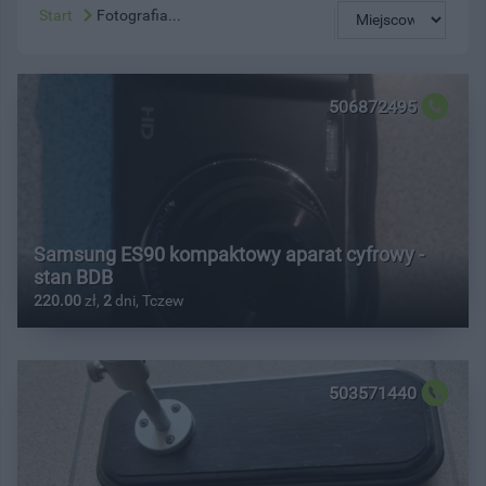
Start
Fotografia...
506872495
Samsung ES90 kompaktowy aparat cyfrowy -
stan BDB
220.00
zł,
2
dni, Tczew
503571440