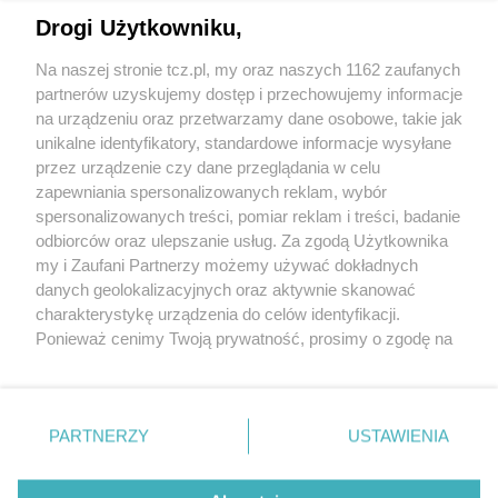
Drogi Użytkowniku,
Na naszej stronie tcz.pl, my oraz naszych 1162 zaufanych
partnerów uzyskujemy dostęp i przechowujemy informacje
na urządzeniu oraz przetwarzamy dane osobowe, takie jak
unikalne identyfikatory, standardowe informacje wysyłane
przez urządzenie czy dane przeglądania w celu
zapewniania spersonalizowanych reklam, wybór
O FIRMIE
POLITYKA PRYWATNOŚCI
HOSTING
spersonalizowanych treści, pomiar reklam i treści, badanie
REKLAMA
WSPÓŁPRACA
RSS
FACEBOOK
KONTAKT
odbiorców oraz ulepszanie usług. Za zgodą Użytkownika
my i Zaufani Partnerzy możemy używać dokładnych
Nasze serwisy
danych geolokalizacyjnych oraz aktywnie skanować
charakterystykę urządzenia do celów identyfikacji.
Aktualności
Muzyka i kultura
Ponieważ cenimy Twoją prywatność, prosimy o zgodę na
Tcz24
Archiwum wydarzeń
korzystanie z tych technologii poprzez kliknięcie
Kronika Policyjna
Telewizja Internetowa
„Akceptuję”. Zgoda jest dobrowolna i zawsze możesz ją
Kalendarz imprez
Sport
zmienić/wycofać klikając przycisk ustawień prywatności
Salony urody i masażu
Żłobki i przedszkola
PARTNERZY
USTAWIENIA
Historia miasta
Zdjęcia miasta
znajdujący się w lewym dolnym rogu strony
. Niektóre
Władze miasta
Zabytki
rodzaje przetwarzania danych nie wymagają zgody
użytkownika, ale masz prawo sprzeciwić się takiemu