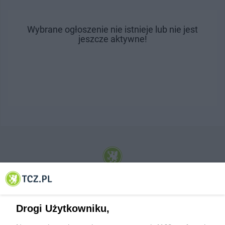
Wybrane ogłoszenie nie istnieje lub nie jest
jeszcze aktywne!
© 2001-2026 Tczew - TCZ.PL Sp. z o.o. Internetowy Serwis Informacyjny Miasta
Tczewa
Drogi Użytkowniku,