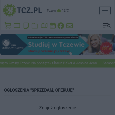
Tczew
12°C
Toggl
naviga
ięto Gminy Tczew. Na początek Shaun Baker & Jessica Jean
Samochod
OGŁOSZENIA "SPRZEDAM, OFERUJĘ"
Znajdź ogłoszenie