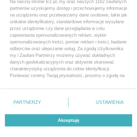
Na naszej stronie tcz.pl, my oraz naszych 1162 zaufanych
partnerów uzyskujemy dostęp i przechowujemy informacje
na urządzeniu oraz przetwarzamy dane osobowe, takie jak
unikalne identyfikatory, standardowe informacje wysyłane
przez urządzenie czy dane przeglądania w celu
zapewniania spersonalizowanych reklam, wybór
O FIRMIE
POLITYKA PRYWATNOŚCI
HOSTING
spersonalizowanych treści, pomiar reklam i treści, badanie
REKLAMA
WSPÓŁPRACA
RSS
FACEBOOK
KONTAKT
odbiorców oraz ulepszanie usług. Za zgodą Użytkownika
my i Zaufani Partnerzy możemy używać dokładnych
Nasze serwisy
danych geolokalizacyjnych oraz aktywnie skanować
charakterystykę urządzenia do celów identyfikacji.
Aktualności
Muzyka i kultura
Ponieważ cenimy Twoją prywatność, prosimy o zgodę na
Tcz24
Archiwum wydarzeń
korzystanie z tych technologii poprzez kliknięcie
Kronika Policyjna
Telewizja Internetowa
„Akceptuję”. Zgoda jest dobrowolna i zawsze możesz ją
Kalendarz imprez
Sport
zmienić/wycofać klikając przycisk ustawień prywatności
Salony urody i masażu
Żłobki i przedszkola
PARTNERZY
USTAWIENIA
Historia miasta
Zdjęcia miasta
znajdujący się w lewym dolnym rogu strony
. Niektóre
Władze miasta
Zabytki
rodzaje przetwarzania danych nie wymagają zgody
użytkownika, ale masz prawo sprzeciwić się takiemu
Akceptuję
przetwarzaniu. Preferencje będą miały zastosowania tylko
na tej witrynie.
Zainstaluj aplikację Tcz.pl w Google Play:
Android