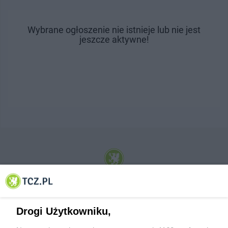
Wybrane ogłoszenie nie istnieje lub nie jest
jeszcze aktywne!
© 2001-2026 Tczew - TCZ.PL Sp. z o.o. Internetowy Serwis Informacyjny Miasta
Tczewa
Drogi Użytkowniku,