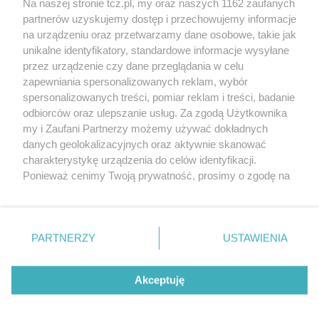
Na naszej stronie tcz.pl, my oraz naszych 1162 zaufanych
partnerów uzyskujemy dostęp i przechowujemy informacje
na urządzeniu oraz przetwarzamy dane osobowe, takie jak
unikalne identyfikatory, standardowe informacje wysyłane
przez urządzenie czy dane przeglądania w celu
zapewniania spersonalizowanych reklam, wybór
O FIRMIE
POLITYKA PRYWATNOŚCI
HOSTING
spersonalizowanych treści, pomiar reklam i treści, badanie
REKLAMA
WSPÓŁPRACA
RSS
FACEBOOK
KONTAKT
odbiorców oraz ulepszanie usług. Za zgodą Użytkownika
my i Zaufani Partnerzy możemy używać dokładnych
Nasze serwisy
danych geolokalizacyjnych oraz aktywnie skanować
charakterystykę urządzenia do celów identyfikacji.
Aktualności
Muzyka i kultura
Ponieważ cenimy Twoją prywatność, prosimy o zgodę na
Tcz24
Archiwum wydarzeń
korzystanie z tych technologii poprzez kliknięcie
Kronika Policyjna
Telewizja Internetowa
„Akceptuję”. Zgoda jest dobrowolna i zawsze możesz ją
Kalendarz imprez
Sport
zmienić/wycofać klikając przycisk ustawień prywatności
Salony urody i masażu
Żłobki i przedszkola
PARTNERZY
USTAWIENIA
Historia miasta
Zdjęcia miasta
znajdujący się w lewym dolnym rogu strony
. Niektóre
Władze miasta
Zabytki
rodzaje przetwarzania danych nie wymagają zgody
użytkownika, ale masz prawo sprzeciwić się takiemu
Akceptuję
przetwarzaniu. Preferencje będą miały zastosowania tylko
na tej witrynie.
Zainstaluj aplikację Tcz.pl w Google Play:
Android