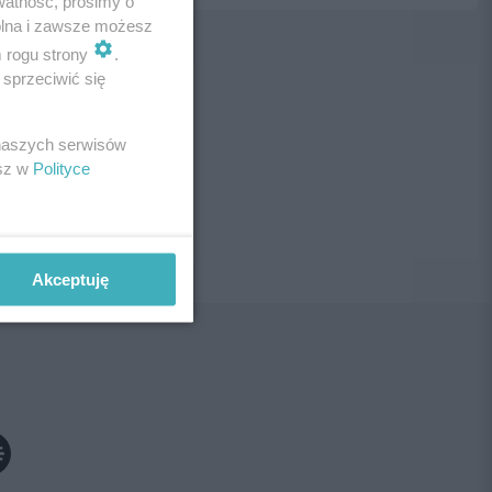
watność, prosimy o
wolna i zawsze możesz
m rogu strony
.
sprzeciwić się
ne!
 naszych serwisów
esz w
Polityce
Akceptuję