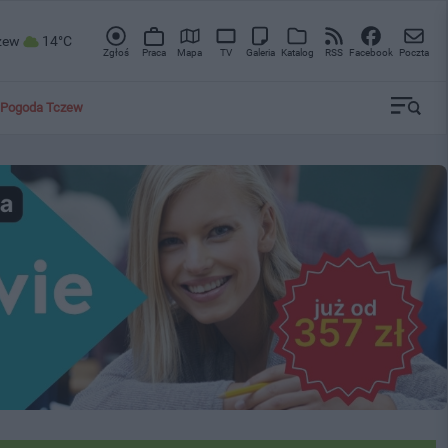
zew
14°C
Zgłoś
Praca
Mapa
TV
Galeria
Katalog
RSS
Facebook
Poczta
Pogoda Tczew