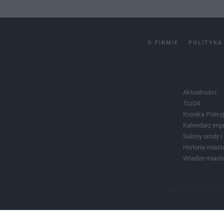
O FIRMIE
POLITYKA
Aktualności
Tcz24
Kronika Policy
Kalendarz imp
Salony urody 
Historia miast
Władze miast