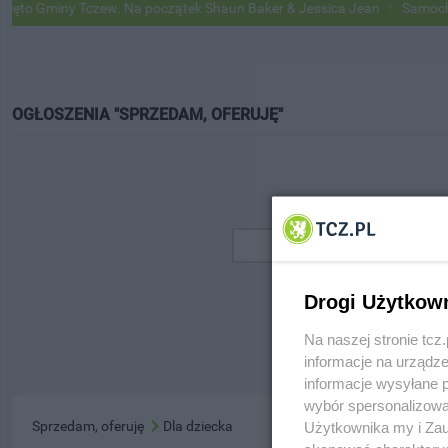
o Gminy Tczew. Na początek Shaun Baker & Jessica Jean
Samochody 
OGŁOSZENIA "SPRZEDAM, OFERUJĘ"
Drogi Użytkow
Na naszej stronie tc
informacje na urządze
informacje wysyłane 
wybór spersonalizowan
Sprzedam, oferuję
Dla dziecka
Użytkownika my i Zau