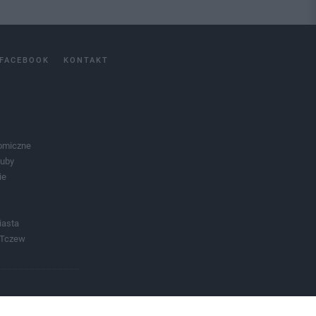
FACEBOOK
KONTAKT
omiczne
luby
ie
iasta
 Tczew