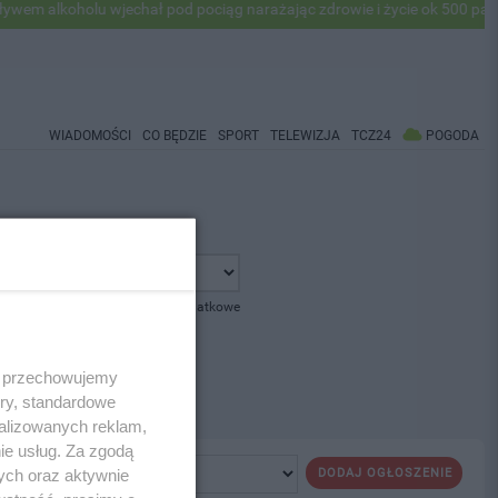
 alkoholu wjechał pod pociąg narażając zdrowie i życie ok 500 pasaże
WIADOMOŚCI
CO BĘDZIE
SPORT
TELEWIZJA
TCZ24
POGODA
pokaż opcje dodatkowe
 i przechowujemy
ory, standardowe
alizowanych reklam,
ie usług. Za zgodą
ych oraz aktywnie
DODAJ OGŁOSZENIE