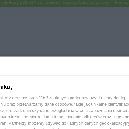
Google Street View na ulicach Tczewa. Aktualizują mapy
Pod wpływem
Znajdź ogłoszenie
niku,
SZUKAJ
z.pl, my oraz naszych 1162 zaufanych partnerów uzyskujemy dostęp
niu oraz przetwarzamy dane osobowe, takie jak unikalne identyfikat
przez urządzenie czy dane przeglądania w celu zapewniania sperson
ych treści, pomiar reklam i treści, badanie odbiorców oraz ulepszan
fani Partnerzy możemy używać dokładnych danych geolokalizacyjn