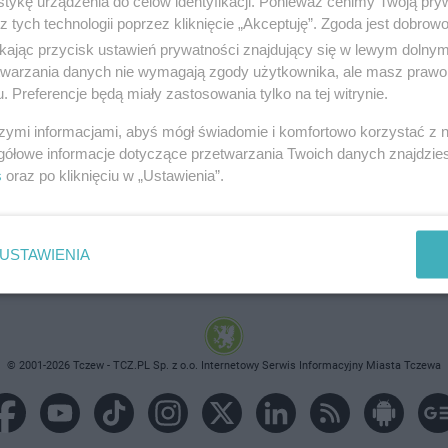
tykę urządzenia do celów identyfikacji. Ponieważ cenimy Twoją pry
z tych technologii poprzez kliknięcie „Akceptuję”. Zgoda jest dobro
ikając przycisk ustawień prywatności znajdujący się w lewym dolny
etwarzania danych nie wymagają zgody użytkownika, ale masz prawo 
. Preferencje będą miały zastosowania tylko na tej witrynie.
brane ogłoszenie nie istnieje lub nie jest jeszcze aktyw
szymi informacjami, abyś mógł świadomie i komfortowo korzystać z
gółowe informacje dotyczące przetwarzania Twoich danych znajdzi
s
oraz po kliknięciu w „Ustawienia”.
USTAWIENIA
© 2001-2026 Tczew - TCZ.PL Sp. z o.o. Internetowy Serwis Informacyjny Miasta Tczewa