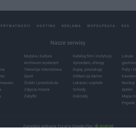
 PRYWATNOŚCI
HOSTING
REKLAMA
WSPÓŁPRACA
RSS
Nasze serwisy
Muzyka i kultura
Katalog firm i instytucji
Lokale
Archiwum wydarzeń
Sprzedam, oferuję
gastron
jna
Telewizja Internetowa
Kupię, poszukuję
Puby i k
rez
Sport
Oddam za darmo
Kawiarn
i masażu
Żłobki i przedszkola
Lekarze i szpitale
Noclegi
a
Zdjęcia miasta
Schody
Apteki
a
Zabytki
Kościoły
Mapa m
Pogoda
Zainstaluj aplikację Tcz.pl w Google Play:
Android