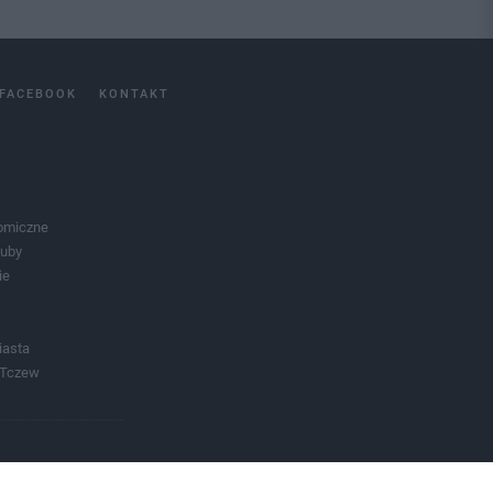
FACEBOOK
KONTAKT
omiczne
luby
ie
iasta
 Tczew