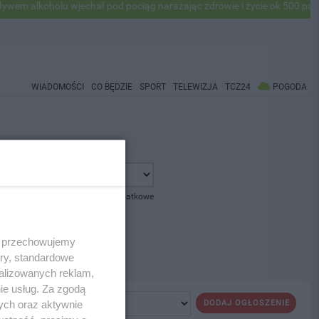
 alkoholu wjechał pod pociąg narażając zdrowie i życie ok 500 pasaże
WIADOMOŚCI
CO BĘDZIE
SPORT
TELEWIZJA
TCZ24
POGODA
pokaż opcje dodatkowe
 i przechowujemy
ory, standardowe
alizowanych reklam,
ie usług. Za zgodą
ych oraz aktywnie
DODAJ OGŁOSZENIE