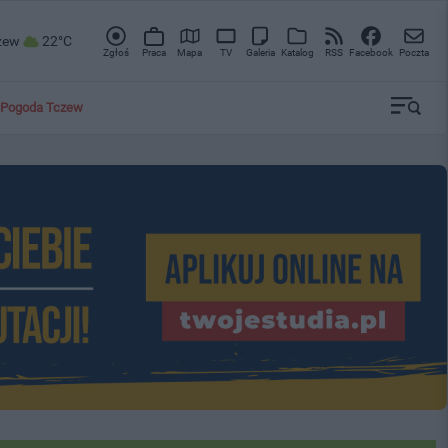
zew
22°C
Zgłoś
Praca
Mapa
TV
Galeria
Katalog
RSS
Facebook
Poczta
Pogoda Tczew