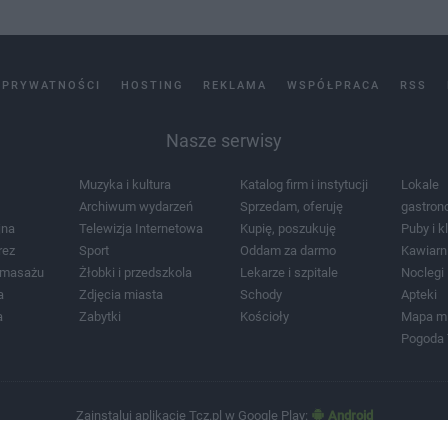
 PRYWATNOŚCI
HOSTING
REKLAMA
WSPÓŁPRACA
RSS
Nasze serwisy
Muzyka i kultura
Katalog firm i instytucji
Lokale
Archiwum wydarzeń
Sprzedam, oferuję
gastron
jna
Telewizja Internetowa
Kupię, poszukuję
Puby i k
rez
Sport
Oddam za darmo
Kawiarn
i masażu
Żłobki i przedszkola
Lekarze i szpitale
Noclegi
a
Zdjęcia miasta
Schody
Apteki
a
Zabytki
Kościoły
Mapa m
Pogoda
Zainstaluj aplikację Tcz.pl w Google Play:
Android