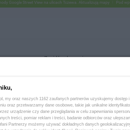
Google Street View na ulicach Tczewa. Aktualizują mapy
Pod wpływem
Znajdź ogłoszenie
niku,
SZUKAJ
z.pl, my oraz naszych 1162 zaufanych partnerów uzyskujemy dostęp
niu oraz przetwarzamy dane osobowe, takie jak unikalne identyfikat
przez urządzenie czy dane przeglądania w celu zapewniania sperson
ych treści, pomiar reklam i treści, badanie odbiorców oraz ulepszan
fani Partnerzy możemy używać dokładnych danych geolokalizacyjn