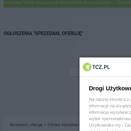
o Gminy Tczew. Na początek Shaun Baker & Jessica Jean
Samochody 
OGŁOSZENIA "SPRZEDAM, OFERUJĘ"
Drogi Użytkow
Na naszej stronie tc
informacje na urządze
informacje wysyłane 
wybór spersonalizowan
Sprzedam, oferuję
Odzież, biżuteria i zegarki
Użytkownika my i Zau