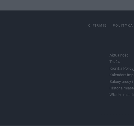
O FIRMIE
POLITYKA
Aktualności
Tcz24
Kronika Policy
Kalendarz imp
Salony urody 
Historia miast
Władze miast