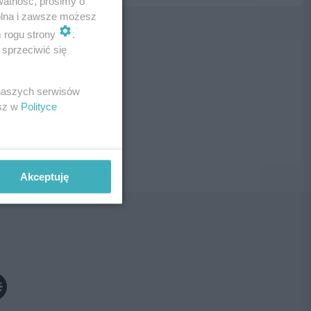
watność, prosimy o
wolna i zawsze możesz
m rogu strony
.
sprzeciwić się
ne!
 naszych serwisów
esz w
Polityce
Akceptuję