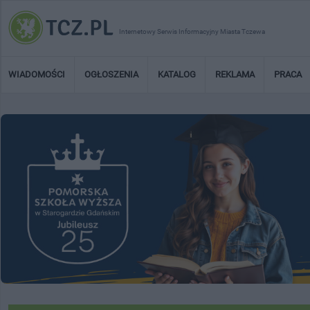
Internetowy Serwis Informacyjny Miasta Tczewa
WIADOMOŚCI
OGŁOSZENIA
KATALOG
REKLAMA
PRACA