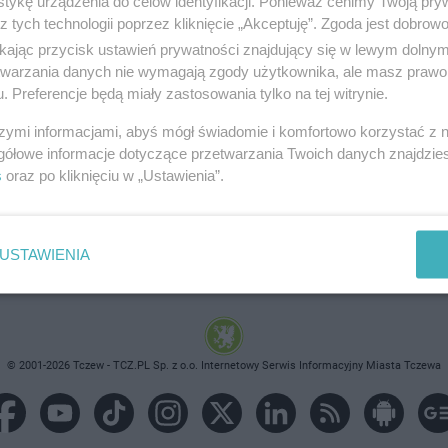
tykę urządzenia do celów identyfikacji. Ponieważ cenimy Twoją pry
z tych technologii poprzez kliknięcie „Akceptuję”. Zgoda jest dobro
ikając przycisk ustawień prywatności znajdujący się w lewym dolny
etwarzania danych nie wymagają zgody użytkownika, ale masz prawo 
. Preferencje będą miały zastosowania tylko na tej witrynie.
brane ogłoszenie nie istnieje lub nie jest jeszcze aktyw
szymi informacjami, abyś mógł świadomie i komfortowo korzystać z
gółowe informacje dotyczące przetwarzania Twoich danych znajdzi
s
oraz po kliknięciu w „Ustawienia”.
USTAWIENIA
© 2001-2026 Tczew - TCZ.PL Sp. z o.o. Internetowy Serwis Informacyjny Miasta Tczewa