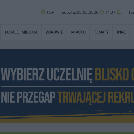
TOP
sobota, 08.08.2026
14:37
Tc
LOKALE I MIEJSCA
ZDROWIE
MIASTO
TEMATY
INNE