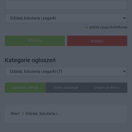
pokaż opcje dodatkowe
SZUKAJ
DODAJ
Kategorie ogłoszeń
Sprzedam, oferuję
Kupię, poszukuję
Oddam za darmo
Start
Odzież, biżuteria i...