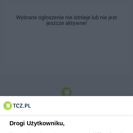
Wybrane ogłoszenie nie istnieje lub nie jest
jeszcze aktywne!
© 2001-2026 Tczew - TCZ.PL Sp. z o.o. Internetowy Serwis Informacyjny Miasta
Tczewa
Drogi Użytkowniku,