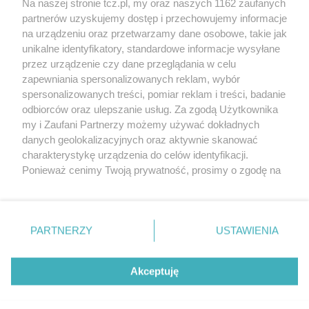
Na naszej stronie tcz.pl, my oraz naszych 1162 zaufanych
partnerów uzyskujemy dostęp i przechowujemy informacje
na urządzeniu oraz przetwarzamy dane osobowe, takie jak
unikalne identyfikatory, standardowe informacje wysyłane
przez urządzenie czy dane przeglądania w celu
zapewniania spersonalizowanych reklam, wybór
O FIRMIE
POLITYKA PRYWATNOŚCI
HOSTING
spersonalizowanych treści, pomiar reklam i treści, badanie
REKLAMA
WSPÓŁPRACA
RSS
FACEBOOK
KONTAKT
odbiorców oraz ulepszanie usług. Za zgodą Użytkownika
my i Zaufani Partnerzy możemy używać dokładnych
Nasze serwisy
danych geolokalizacyjnych oraz aktywnie skanować
charakterystykę urządzenia do celów identyfikacji.
Aktualności
Muzyka i kultura
Ponieważ cenimy Twoją prywatność, prosimy o zgodę na
Tcz24
Archiwum wydarzeń
korzystanie z tych technologii poprzez kliknięcie
Kronika Policyjna
Telewizja Internetowa
„Akceptuję”. Zgoda jest dobrowolna i zawsze możesz ją
Kalendarz imprez
Sport
zmienić/wycofać klikając przycisk ustawień prywatności
Salony urody i masażu
Żłobki i przedszkola
PARTNERZY
USTAWIENIA
Historia miasta
Zdjęcia miasta
znajdujący się w lewym dolnym rogu strony
. Niektóre
Władze miasta
Zabytki
rodzaje przetwarzania danych nie wymagają zgody
użytkownika, ale masz prawo sprzeciwić się takiemu
Akceptuję
przetwarzaniu. Preferencje będą miały zastosowania tylko
na tej witrynie.
Zainstaluj aplikację Tcz.pl w Google Play:
Android