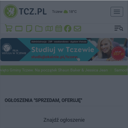
Tczew
18°C
Toggl
naviga
ięto Gminy Tczew. Na początek Shaun Baker & Jessica Jean
Samochod
OGŁOSZENIA "SPRZEDAM, OFERUJĘ"
Znajdź ogłoszenie