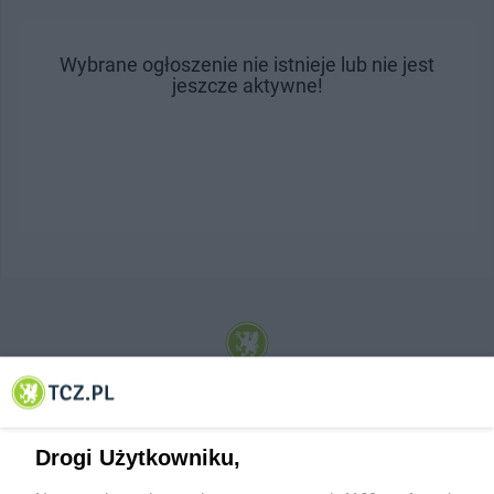
Wybrane ogłoszenie nie istnieje lub nie jest
jeszcze aktywne!
© 2001-2026 Tczew - TCZ.PL Sp. z o.o. Internetowy Serwis Informacyjny Miasta
Tczewa
Drogi Użytkowniku,