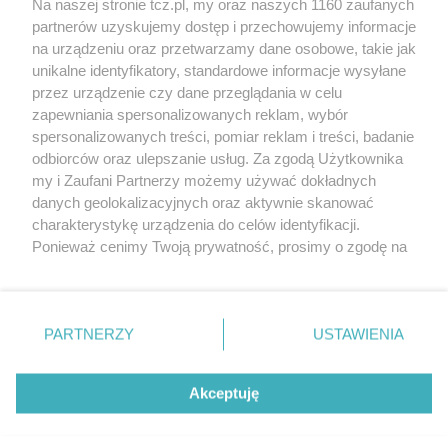
Na naszej stronie tcz.pl, my oraz naszych 1160 zaufanych
partnerów uzyskujemy dostęp i przechowujemy informacje
na urządzeniu oraz przetwarzamy dane osobowe, takie jak
unikalne identyfikatory, standardowe informacje wysyłane
przez urządzenie czy dane przeglądania w celu
zapewniania spersonalizowanych reklam, wybór
O FIRMIE
POLITYKA PRYWATNOŚCI
HOSTING
spersonalizowanych treści, pomiar reklam i treści, badanie
REKLAMA
WSPÓŁPRACA
RSS
FACEBOOK
KONTAKT
odbiorców oraz ulepszanie usług. Za zgodą Użytkownika
my i Zaufani Partnerzy możemy używać dokładnych
Nasze serwisy
danych geolokalizacyjnych oraz aktywnie skanować
charakterystykę urządzenia do celów identyfikacji.
Aktualności
Muzyka i kultura
Ponieważ cenimy Twoją prywatność, prosimy o zgodę na
Tcz24
Archiwum wydarzeń
korzystanie z tych technologii poprzez kliknięcie
Kronika Policyjna
Telewizja Internetowa
„Akceptuję”. Zgoda jest dobrowolna i zawsze możesz ją
Kalendarz imprez
Sport
zmienić/wycofać klikając przycisk ustawień prywatności
Salony urody i masażu
Żłobki i przedszkola
PARTNERZY
USTAWIENIA
Historia miasta
Zdjęcia miasta
znajdujący się w lewym dolnym rogu strony
. Niektóre
Władze miasta
Zabytki
rodzaje przetwarzania danych nie wymagają zgody
użytkownika, ale masz prawo sprzeciwić się takiemu
Akceptuję
przetwarzaniu. Preferencje będą miały zastosowania tylko
na tej witrynie.
Zainstaluj aplikację Tcz.pl w Google Play:
Android