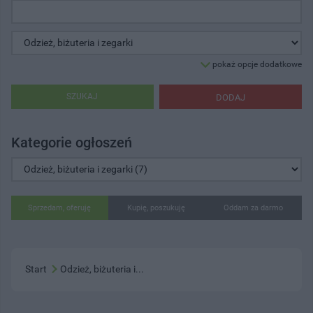
pokaż opcje dodatkowe
SZUKAJ
DODAJ
Kategorie ogłoszeń
Sprzedam, oferuję
Kupię, poszukuję
Oddam za darmo
Start
Odzież, biżuteria i...