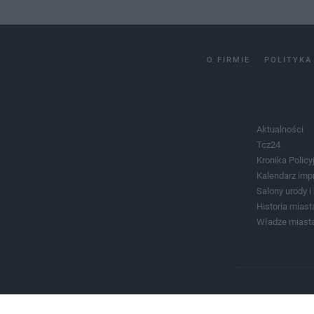
O FIRMIE
POLITYKA
Aktualności
Tcz24
Kronika Policy
Kalendarz imp
Salony urody 
Historia miast
Władze miast