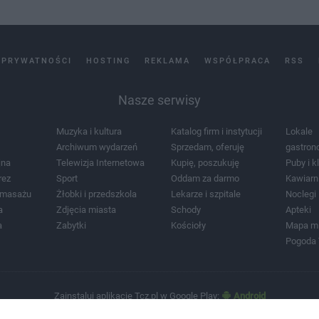
 PRYWATNOŚCI
HOSTING
REKLAMA
WSPÓŁPRACA
RSS
Nasze serwisy
Muzyka i kultura
Katalog firm i instytucji
Lokale
Archiwum wydarzeń
Sprzedam, oferuję
gastron
jna
Telewizja Internetowa
Kupię, poszukuję
Puby i k
rez
Sport
Oddam za darmo
Kawiarn
i masażu
Żłobki i przedszkola
Lekarze i szpitale
Noclegi
a
Zdjęcia miasta
Schody
Apteki
a
Zabytki
Kościoły
Mapa m
Pogoda
Zainstaluj aplikację Tcz.pl w Google Play:
Android