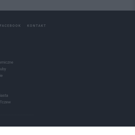
FACEBOOK
KONTAKT
omiczne
luby
ie
iasta
 Tczew