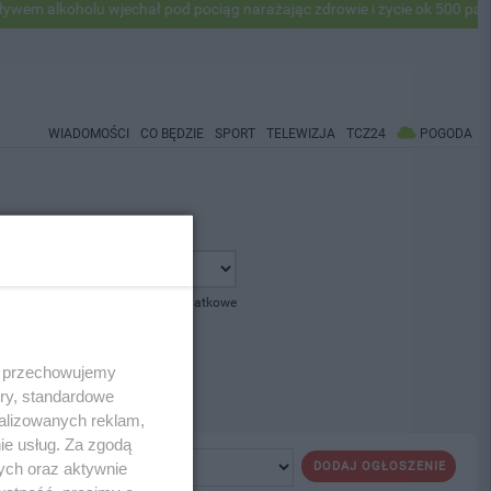
 alkoholu wjechał pod pociąg narażając zdrowie i życie ok 500 pasaże
WIADOMOŚCI
CO BĘDZIE
SPORT
TELEWIZJA
TCZ24
POGODA
pokaż opcje dodatkowe
 i przechowujemy
ory, standardowe
alizowanych reklam,
ie usług. Za zgodą
ych oraz aktywnie
DODAJ OGŁOSZENIE