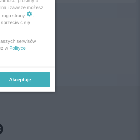
watność, prosimy o
wolna i zawsze możesz
m rogu strony
.
sprzeciwić się
ne!
 naszych serwisów
esz w
Polityce
Akceptuję