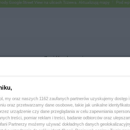
Google Street View na ulicach Tczewa. Aktualizują mapy
Pod wpływem
Znajdź ogłoszenie
niku,
SZUKAJ
z.pl, my oraz naszych 1162 zaufanych partnerów uzyskujemy dostęp
niu oraz przetwarzamy dane osobowe, takie jak unikalne identyfikat
przez urządzenie czy dane przeglądania w celu zapewniania sperson
ych treści, pomiar reklam i treści, badanie odbiorców oraz ulepszan
fani Partnerzy możemy używać dokładnych danych geolokalizacyjn