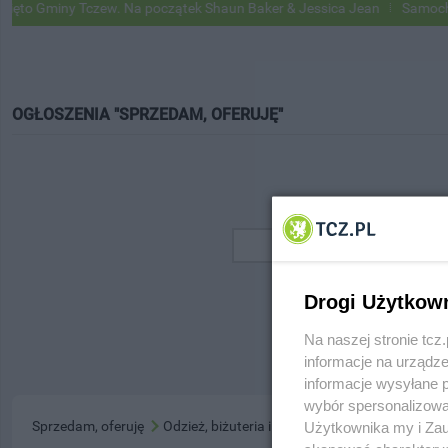
o Gminy Tczew. Na początek Shaun Baker & Jessica Jean
Samochody 
OGŁOSZENIA "SPRZEDAM, OFERUJĘ"
Drogi Użytkow
Na naszej stronie tc
informacje na urządze
informacje wysyłane 
wybór spersonalizowan
Sprzedam, oferuję
Odzież, biżuteria i zegarki
Użytkownika my i Zau