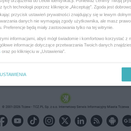
tykę urządzenia do celów identyfikacji. Ponieważ cenimy Twoją pry
z tych technologii poprzez kliknięcie „Akceptuję”. Zgoda jest dobro
ikając przycisk ustawień prywatności znajdujący się w lewym dolny
etwarzania danych nie wymagają zgody użytkownika, ale masz prawo 
. Preferencje będą miały zastosowania tylko na tej witrynie.
brane ogłoszenie nie istnieje lub nie jest jeszcze aktyw
szymi informacjami, abyś mógł świadomie i komfortowo korzystać z
gółowe informacje dotyczące przetwarzania Twoich danych znajdzi
s
oraz po kliknięciu w „Ustawienia”.
USTAWIENIA
© 2001-2026 Tczew - TCZ.PL Sp. z o.o. Internetowy Serwis Informacyjny Miasta Tczewa