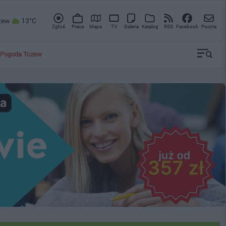
zew
13°C
Zgłoś
Praca
Mapa
TV
Galeria
Katalog
RSS
Facebook
Poczta
Pogoda Tczew