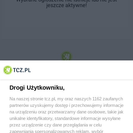
jeszcze aktywne!
© 2001-2026 Tczew - TCZ.PL Sp. z o.o. Internetowy Serwis Informacyjny Miasta
Tczewa
Drogi Użytkowniku,
Na naszej stronie tcz.pl, my oraz naszych 1162 zaufanych
partnerów uzyskujemy dostęp i przechowujemy informacje
na urządzeniu oraz przetwarzamy dane osobowe, takie jak
unikalne identyfikatory, standardowe informacje wysyłane
przez urządzenie czy dane przeglądania w celu
zapewniania spersonalizowanych reklam, wybór
O FIRMIE
POLITYKA PRYWATNOŚCI
HOSTING