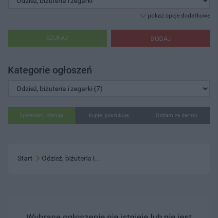
pokaż opcje dodatkowe
SZUKAJ
DODAJ
Kategorie ogłoszeń
Sprzedam, oferuję
Kupię, poszukuję
Oddam za darmo
Start
Odzież, biżuteria i...
Wybrane ogłoszenie nie istnieje lub nie jest