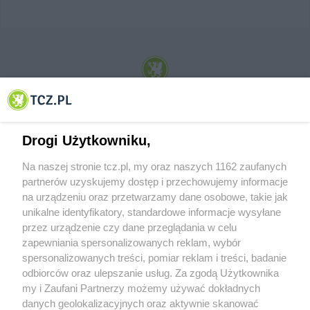
© 2001-2026 Tczew - TCZ.PL Sp. z o.o. Internetowy Serwis Informacyjny Miasta
Tczewa
Drogi Użytkowniku,
Na naszej stronie tcz.pl, my oraz naszych 1162 zaufanych
partnerów uzyskujemy dostęp i przechowujemy informacje
na urządzeniu oraz przetwarzamy dane osobowe, takie jak
unikalne identyfikatory, standardowe informacje wysyłane
przez urządzenie czy dane przeglądania w celu
zapewniania spersonalizowanych reklam, wybór
O FIRMIE
POLITYKA PRYWATNOŚCI
HOSTING
spersonalizowanych treści, pomiar reklam i treści, badanie
REKLAMA
WSPÓŁPRACA
RSS
FACEBOOK
KONTAKT
odbiorców oraz ulepszanie usług. Za zgodą Użytkownika
my i Zaufani Partnerzy możemy używać dokładnych
Nasze serwisy
danych geolokalizacyjnych oraz aktywnie skanować