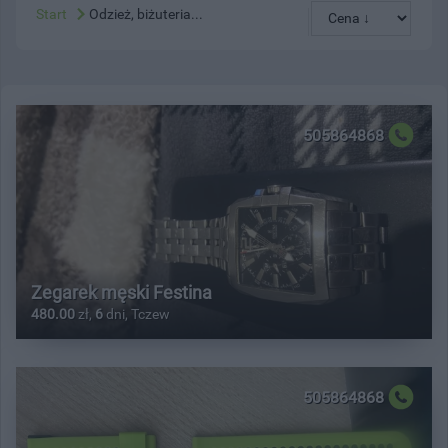
Start
Odzież, biżuteria...
505864868
Zegarek męski Festina
480.00
zł,
6
dni, Tczew
505864868