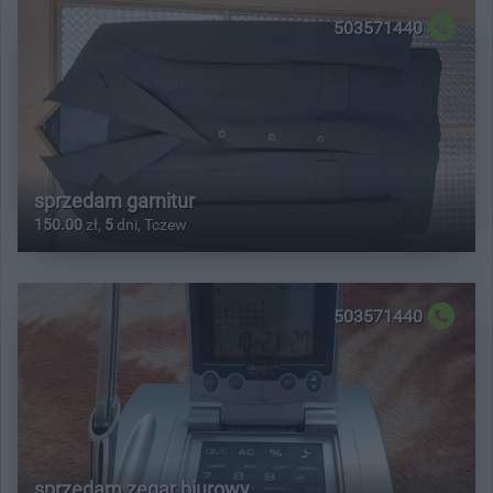
503571440
sprzedam garnitur
150.00
zł,
5
dni, Tczew
503571440
sprzedam zegar biurowy