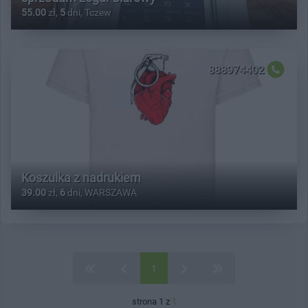
55.00
zł,
5
dni, Tczew
888974402
Koszulka z nadrukiem
39.00
zł,
6
dni, WARSZAWA
1
strona 1 z
1