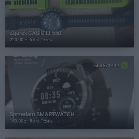
Zgarek CASIO EF550
220.00
zł,
6
dni, Tczew
503571440
Sprzedam SMARTWATCH
150.00
zł,
5
dni, Tczew