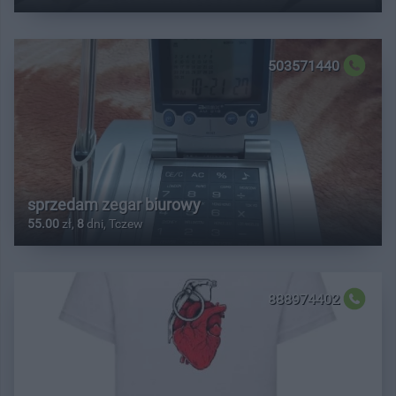
503571440
sprzedam zegar biurowy
55.00
zł,
8
dni, Tczew
888974402