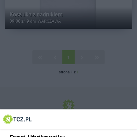
Koszulka z nadrukiem
39.00
zł,
9
dni, WARSZAWA
1
strona 1 z
1
© 2001-2026 Tczew - TCZ.PL Sp. z o.o. Internetowy Serwis Informacyjny Miasta
Tczewa