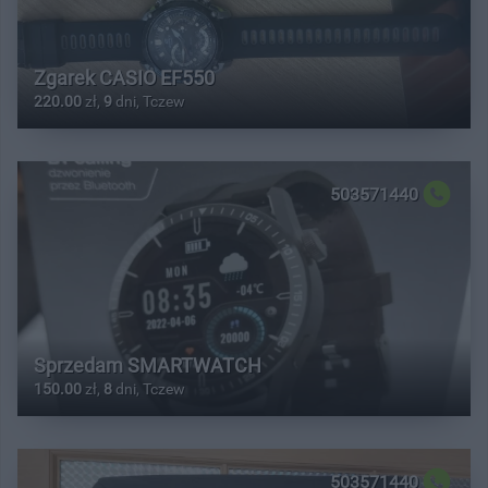
Zgarek CASIO EF550
220.00
zł,
9
dni, Tczew
503571440
Sprzedam SMARTWATCH
150.00
zł,
8
dni, Tczew
503571440