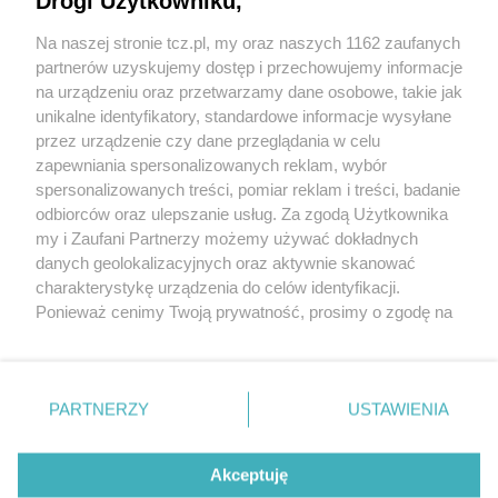
Drogi Użytkowniku,
Na naszej stronie tcz.pl, my oraz naszych 1162 zaufanych
partnerów uzyskujemy dostęp i przechowujemy informacje
na urządzeniu oraz przetwarzamy dane osobowe, takie jak
unikalne identyfikatory, standardowe informacje wysyłane
przez urządzenie czy dane przeglądania w celu
zapewniania spersonalizowanych reklam, wybór
O FIRMIE
POLITYKA PRYWATNOŚCI
HOSTING
spersonalizowanych treści, pomiar reklam i treści, badanie
REKLAMA
WSPÓŁPRACA
RSS
FACEBOOK
KONTAKT
odbiorców oraz ulepszanie usług. Za zgodą Użytkownika
my i Zaufani Partnerzy możemy używać dokładnych
Nasze serwisy
danych geolokalizacyjnych oraz aktywnie skanować
charakterystykę urządzenia do celów identyfikacji.
Aktualności
Muzyka i kultura
Ponieważ cenimy Twoją prywatność, prosimy o zgodę na
Tcz24
Archiwum wydarzeń
korzystanie z tych technologii poprzez kliknięcie
Kronika Policyjna
Telewizja Internetowa
„Akceptuję”. Zgoda jest dobrowolna i zawsze możesz ją
Kalendarz imprez
Sport
zmienić/wycofać klikając przycisk ustawień prywatności
Salony urody i masażu
Żłobki i przedszkola
PARTNERZY
USTAWIENIA
Historia miasta
Zdjęcia miasta
znajdujący się w lewym dolnym rogu strony
. Niektóre
Władze miasta
Zabytki
rodzaje przetwarzania danych nie wymagają zgody
użytkownika, ale masz prawo sprzeciwić się takiemu
Akceptuję
przetwarzaniu. Preferencje będą miały zastosowania tylko