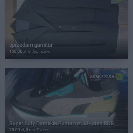
sprzedam garnitur
150.00
zł,
8
dni, Tczew
506872495
Super Buty Damskie Puma roz.38 - stan BDB
75.00
zł,
3
dni, Tczew