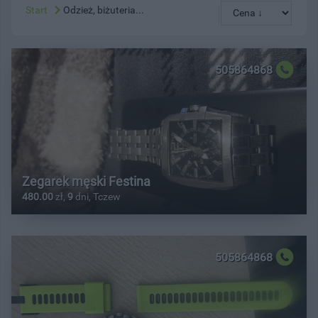
Start
Odzież, biżuteria...
505864868
Zegarek męski Festina
480.00
zł,
9
dni, Tczew
505864868