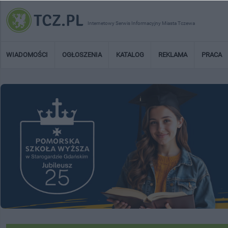
Internetowy Serwis Informacyjny Miasta Tczewa
WIADOMOŚCI
OGŁOSZENIA
KATALOG
REKLAMA
PRACA