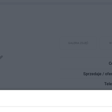
GALERIA
ZDJĘĆ
W
C
Sprzedaje / ofer
Tele
E-m
Ważn