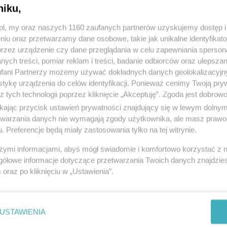
Modera
niku,
z.pl, my oraz naszych 1160 zaufanych partnerów uzyskujemy dostęp
niu oraz przetwarzamy dane osobowe, takie jak unikalne identyfikat
przez urządzenie czy dane przeglądania w celu zapewniania sperson
ych treści, pomiar reklam i treści, badanie odbiorców oraz ulepszan
nie używania. Solidna konstrukcja. Praktyczne i funkcjonal
fani Partnerzy możemy używać dokładnych danych geolokalizacyjn
tykę urządzenia do celów identyfikacji. Ponieważ cenimy Twoją pry
iór tylko w własnym zakresie.
z tych technologii poprzez kliknięcie „Akceptuję”. Zgoda jest dobro
ikając przycisk ustawień prywatności znajdujący się w lewym dolny
etwarzania danych nie wymagają zgody użytkownika, ale masz prawo 
. Preferencje będą miały zastosowania tylko na tej witrynie.
szymi informacjami, abyś mógł świadomie i komfortowo korzystać z
gółowe informacje dotyczące przetwarzania Twoich danych znajdzi
s
oraz po kliknięciu w „Ustawienia”.
USTAWIENIA