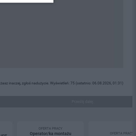
żasz inaczej, zgłoś nadużycie. Wyświetleń: 75 (ostatnio: 06.08.2026, 01:31)
Prześlij dalej
OFERTA PRACY
Operator/ka montażu
OFERTA PRACY
 UDT