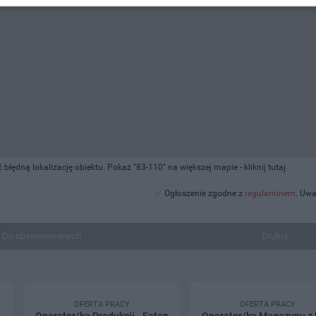
łędną lokalizację obiektu. Pokaż "83-110" na większej mapie -
kliknij tutaj
Ogłoszenie zgodne z
regulaminem
. Uwa
Do obserwowanych
Drukuj
OFERTA PRACY
OFERTA PRACY
Operator/ka Produkcji - Eaton
Operator/ka Magazynu z