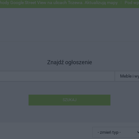
ogle Street View na ulicach Tczewa. Aktualizują mapy
Pod wpływem a
Znajdź ogłoszenie
SZUKAJ