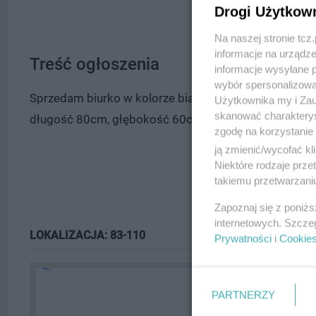
Drogi Użytkow
Na naszej stronie tc
informacje na urządze
Treść ogłoszenia
informacje wysyłane 
wybór spersonalizowan
Sprzedam biurko w kolorze białym w bardzo dobrym sta
Użytkownika my i Zau
skanować charakterys
długość 80cm, głębokość 60cm, wysokość 80cm. Odb
zgodę na korzystanie 
ją zmienić/wycofać kl
Niektóre rodzaje prz
takiemu przetwarzaniu
Zapoznaj się z poniż
internetowych. Szcze
LOKALIZACJA: 83-110
Prywatności
i
Cookie
PARTNERZY