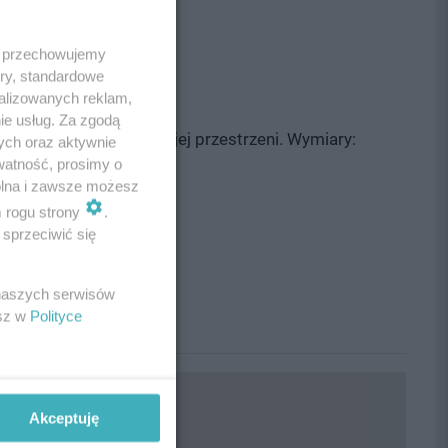
cja:
Zgłoś nadużycie
 i przechowujemy
ory, standardowe
alizowanych reklam,
ie usług. Za zgodą
ne rozwiązanie do twojej przestrzeni. Wymiary:
ych oraz aktywnie
watność, prosimy o
wolna i zawsze możesz
m rogu strony
.
sprzeciwić się
 naszych serwisów
esz w
Polityce
Akceptuję