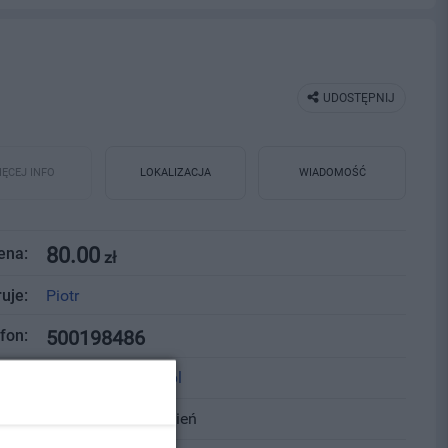
UDOSTĘPNIJ
IĘCEJ
INFO
LOKALIZACJA
WIADOMOŚĆ
80.00
ena:
zł
uje:
Piotr
fon:
500198486
ail:
piotrek2527@wp.pl
ość:
21.07.2026,
-16
dzień