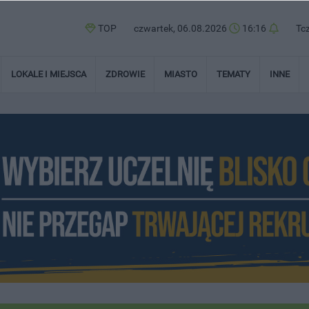
TOP
czwartek, 06.08.2026
16:16
Tc
LOKALE I MIEJSCA
ZDROWIE
MIASTO
TEMATY
INNE