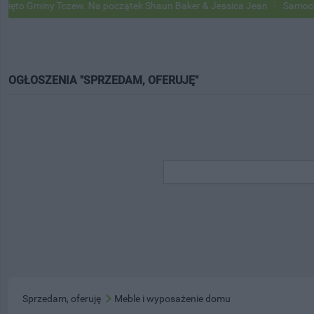
Gminy Tczew. Na początek Shaun Baker & Jessica Jean
Samochody Go
OGŁOSZENIA "SPRZEDAM, OFERUJĘ"
Sprzedam, oferuję
Meble i wyposażenie domu