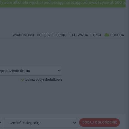
lkoholu wjechał pod pociąg narażając zdrowie i życie ok 500 pasażeró
WIADOMOŚCI
CO BĘDZIE
SPORT
TELEWIZJA
TCZ24
POGODA
pokaż opcje dodatkowe
DODAJ OGŁOSZENIE