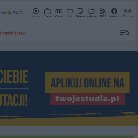
zew
24°C
Zgłoś
Praca
Mapa
TV
Galeria
Katalog
RSS
Facebook
Poczta
Pogoda Tczew