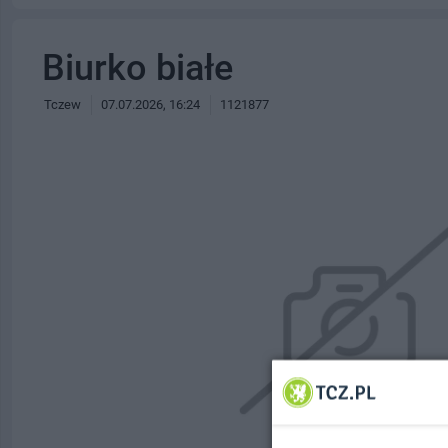
Biurko białe
Tczew
07.07.2026, 16:24
1121877