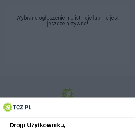
Wybrane ogłoszenie nie istnieje lub nie jest
jeszcze aktywne!
© 2001-2026 Tczew - TCZ.PL Sp. z o.o. Internetowy Serwis Informacyjny Miasta
Tczewa
Drogi Użytkowniku,