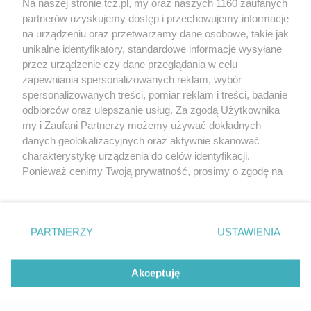
Na naszej stronie tcz.pl, my oraz naszych 1160 zaufanych
partnerów uzyskujemy dostęp i przechowujemy informacje
na urządzeniu oraz przetwarzamy dane osobowe, takie jak
unikalne identyfikatory, standardowe informacje wysyłane
przez urządzenie czy dane przeglądania w celu
zapewniania spersonalizowanych reklam, wybór
O FIRMIE
POLITYKA PRYWATNOŚCI
HOSTING
spersonalizowanych treści, pomiar reklam i treści, badanie
REKLAMA
WSPÓŁPRACA
RSS
FACEBOOK
KONTAKT
odbiorców oraz ulepszanie usług. Za zgodą Użytkownika
my i Zaufani Partnerzy możemy używać dokładnych
Nasze serwisy
danych geolokalizacyjnych oraz aktywnie skanować
charakterystykę urządzenia do celów identyfikacji.
Aktualności
Muzyka i kultura
Ponieważ cenimy Twoją prywatność, prosimy o zgodę na
Tcz24
Archiwum wydarzeń
korzystanie z tych technologii poprzez kliknięcie
Kronika Policyjna
Telewizja Internetowa
„Akceptuję”. Zgoda jest dobrowolna i zawsze możesz ją
Kalendarz imprez
Sport
zmienić/wycofać klikając przycisk ustawień prywatności
Salony urody i masażu
Żłobki i przedszkola
PARTNERZY
USTAWIENIA
Historia miasta
Zdjęcia miasta
znajdujący się w lewym dolnym rogu strony
. Niektóre
Władze miasta
Zabytki
rodzaje przetwarzania danych nie wymagają zgody
użytkownika, ale masz prawo sprzeciwić się takiemu
Akceptuję
przetwarzaniu. Preferencje będą miały zastosowania tylko
na tej witrynie.
Zainstaluj aplikację Tcz.pl w Google Play:
Android