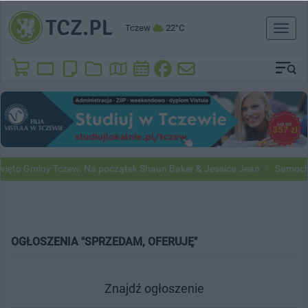
Tczew
22°C
Toggl
naviga
ięto Gminy Tczew. Na początek Shaun Baker & Jessica Jean
Samochod
OGŁOSZENIA "SPRZEDAM, OFERUJĘ"
Znajdź ogłoszenie