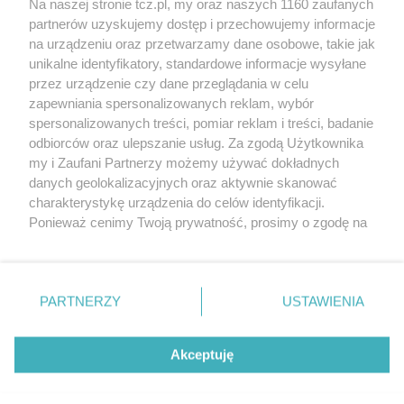
Na naszej stronie tcz.pl, my oraz naszych 1160 zaufanych
partnerów uzyskujemy dostęp i przechowujemy informacje
na urządzeniu oraz przetwarzamy dane osobowe, takie jak
unikalne identyfikatory, standardowe informacje wysyłane
przez urządzenie czy dane przeglądania w celu
zapewniania spersonalizowanych reklam, wybór
O FIRMIE
POLITYKA PRYWATNOŚCI
HOSTING
spersonalizowanych treści, pomiar reklam i treści, badanie
REKLAMA
WSPÓŁPRACA
RSS
FACEBOOK
KONTAKT
odbiorców oraz ulepszanie usług. Za zgodą Użytkownika
my i Zaufani Partnerzy możemy używać dokładnych
Nasze serwisy
danych geolokalizacyjnych oraz aktywnie skanować
charakterystykę urządzenia do celów identyfikacji.
Aktualności
Muzyka i kultura
Ponieważ cenimy Twoją prywatność, prosimy o zgodę na
Tcz24
Archiwum wydarzeń
korzystanie z tych technologii poprzez kliknięcie
Kronika Policyjna
Telewizja Internetowa
„Akceptuję”. Zgoda jest dobrowolna i zawsze możesz ją
Kalendarz imprez
Sport
zmienić/wycofać klikając przycisk ustawień prywatności
Salony urody i masażu
Żłobki i przedszkola
PARTNERZY
USTAWIENIA
Historia miasta
Zdjęcia miasta
znajdujący się w lewym dolnym rogu strony
. Niektóre
Władze miasta
Zabytki
rodzaje przetwarzania danych nie wymagają zgody
użytkownika, ale masz prawo sprzeciwić się takiemu
Akceptuję
przetwarzaniu. Preferencje będą miały zastosowania tylko
na tej witrynie.
Zainstaluj aplikację Tcz.pl w Google Play:
Android