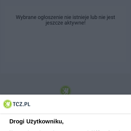
Wybrane ogłoszenie nie istnieje lub nie jest
jeszcze aktywne!
© 2001-2026 Tczew - TCZ.PL Sp. z o.o. Internetowy Serwis Informacyjny Miasta
Tczewa
Drogi Użytkowniku,