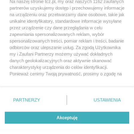
Na naszej stronie tcz.pl, my oraz naszych 1162 zaufanych
partnerów uzyskujemy dostęp i przechowujemy informacje
na urządzeniu oraz przetwarzamy dane osobowe, takie jak
unikalne identyfikatory, standardowe informacje wysyłane
przez urządzenie czy dane przeglądania w celu
zapewniania spersonalizowanych reklam, wybór
O FIRMIE
POLITYKA PRYWATNOŚCI
HOSTING
spersonalizowanych treści, pomiar reklam i treści, badanie
REKLAMA
WSPÓŁPRACA
RSS
FACEBOOK
KONTAKT
odbiorców oraz ulepszanie usług. Za zgodą Użytkownika
my i Zaufani Partnerzy możemy używać dokładnych
Nasze serwisy
danych geolokalizacyjnych oraz aktywnie skanować
charakterystykę urządzenia do celów identyfikacji.
Aktualności
Muzyka i kultura
Ponieważ cenimy Twoją prywatność, prosimy o zgodę na
Tcz24
Archiwum wydarzeń
korzystanie z tych technologii poprzez kliknięcie
Kronika Policyjna
Telewizja Internetowa
„Akceptuję”. Zgoda jest dobrowolna i zawsze możesz ją
Kalendarz imprez
Sport
zmienić/wycofać klikając przycisk ustawień prywatności
Salony urody i masażu
Żłobki i przedszkola
PARTNERZY
USTAWIENIA
Historia miasta
Zdjęcia miasta
znajdujący się w lewym dolnym rogu strony
. Niektóre
Władze miasta
Zabytki
rodzaje przetwarzania danych nie wymagają zgody
użytkownika, ale masz prawo sprzeciwić się takiemu
Akceptuję
przetwarzaniu. Preferencje będą miały zastosowania tylko
na tej witrynie.
Zainstaluj aplikację Tcz.pl w Google Play:
Android