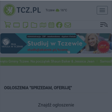
Tczew
16°C
Toggl
naviga
ięto Gminy Tczew. Na początek Shaun Baker & Jessica Jean
Samochod
OGŁOSZENIA "SPRZEDAM, OFERUJĘ"
Znajdź ogłoszenie