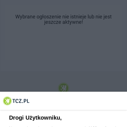
Wybrane ogłoszenie nie istnieje lub nie jest
jeszcze aktywne!
© 2001-2026 Tczew - TCZ.PL Sp. z o.o. Internetowy Serwis Informacyjny Miasta
Tczewa
Drogi Użytkowniku,