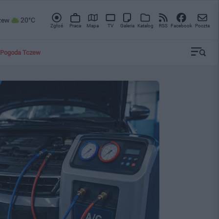
zew
20°C
Zgłoś
Praca
Mapa
TV
Galeria
Katalog
RSS
Facebook
Poczta
Pogoda Tczew