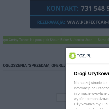
o Gminy Tczew. Na początek Shaun Baker & Jessica Jean
Samochody G
OGŁOSZENIA "SPRZEDAM, OFERUJĘ"
Drogi Użytkow
Na naszej stronie tc
informacje na urządze
informacje wysyłane 
wybór spersonalizowan
Użytkownika my i Zau