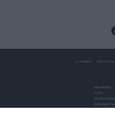
O FIRMIE
POLITYKA
Aktualności
Tcz24
Kronika Policy
Kalendarz imp
Salony urody 