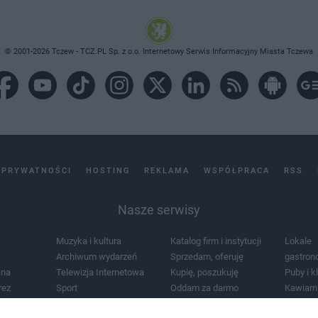
© 2001-2026 Tczew - TCZ.PL Sp. z o.o. Internetowy Serwis Informacyjny Miasta Tczewa
 PRYWATNOŚCI
HOSTING
REKLAMA
WSPÓŁPRACA
RSS
Nasze serwisy
Muzyka i kultura
Katalog firm i instytucji
Lokale
Archiwum wydarzeń
Sprzedam, oferuję
gastron
jna
Telewizja Internetowa
Kupię, poszukuję
Puby i k
rez
Sport
Oddam za darmo
Kawiarn
i masażu
Żłobki i przedszkola
Lekarze i szpitale
Noclegi