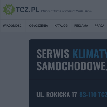
Internetowy Serwis Informacyjny Miasta Tczewa
WIADOMOŚCI
OGŁOSZENIA
KATALOG
REKLAMA
PRACA