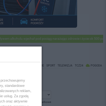
 alkoholu wjechał pod pociąg narażając zdrowie i życie ok 500 pasażer
WIADOMOŚCI
CO BĘDZIE
SPORT
TELEWIZJA
TCZ24
POGODA
 i przechowujemy
ory, standardowe
alizowanych reklam,
ie usług. Za zgodą
ych oraz aktywnie
pokaż opcje dodatkowe