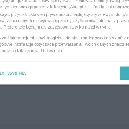
tykę urządzenia do celów identyfikacji. Ponieważ cenimy Twoją pry
z tych technologii poprzez kliknięcie „Akceptuję”. Zgoda jest dobro
SZUKAJ
ikając przycisk ustawień prywatności znajdujący się w lewym dolny
etwarzania danych nie wymagają zgody użytkownika, ale masz prawo 
. Preferencje będą miały zastosowania tylko na tej witrynie.
szymi informacjami, abyś mógł świadomie i komfortowo korzystać z
gółowe informacje dotyczące przetwarzania Twoich danych znajdzi
s
oraz po kliknięciu w „Ustawienia”.
brane ogłoszenie nie istnieje lub nie jest jeszcze aktyw
USTAWIENIA