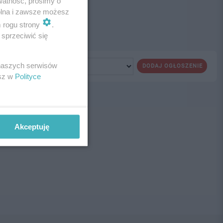
watność, prosimy o
wolna i zawsze możesz
m rogu strony
.
sprzeciwić się
 naszych serwisów
DODAJ OGŁOSZENIE
esz w
Polityce
ne!
Akceptuję