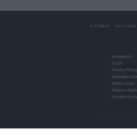
O FIRMIE
POLITYKA
Aktualności
Tcz24
Kronika Policy
Kalendarz imp
Salony urody 
Historia miast
Władze miast