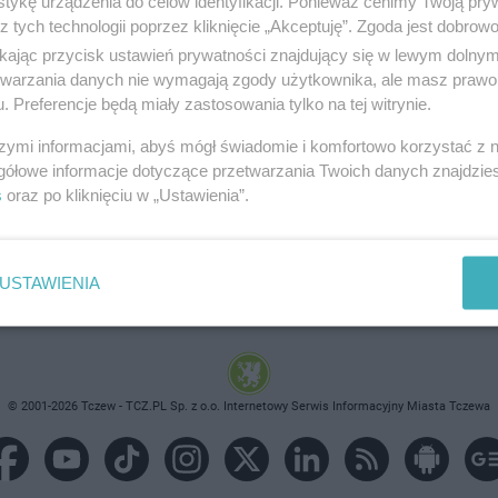
tykę urządzenia do celów identyfikacji. Ponieważ cenimy Twoją pry
z tych technologii poprzez kliknięcie „Akceptuję”. Zgoda jest dobro
ikając przycisk ustawień prywatności znajdujący się w lewym dolny
etwarzania danych nie wymagają zgody użytkownika, ale masz prawo 
. Preferencje będą miały zastosowania tylko na tej witrynie.
brane ogłoszenie nie istnieje lub nie jest jeszcze aktyw
szymi informacjami, abyś mógł świadomie i komfortowo korzystać z
gółowe informacje dotyczące przetwarzania Twoich danych znajdzi
s
oraz po kliknięciu w „Ustawienia”.
USTAWIENIA
© 2001-2026 Tczew - TCZ.PL Sp. z o.o. Internetowy Serwis Informacyjny Miasta Tczewa