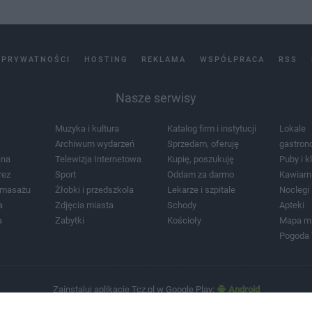
 PRYWATNOŚCI
HOSTING
REKLAMA
WSPÓŁPRACA
RSS
Nasze serwisy
Muzyka i kultura
Katalog firm i instytucji
Lokale
Archiwum wydarzeń
Sprzedam, oferuję
gastron
jna
Telewizja Internetowa
Kupię, poszukuję
Puby i k
rez
Sport
Oddam za darmo
Kawiarn
i masażu
Żłobki i przedszkola
Lekarze i szpitale
Noclegi
a
Zdjęcia miasta
Schody
Apteki
a
Zabytki
Kościoły
Mapa m
Pogoda
Zainstaluj aplikację Tcz.pl w Google Play:
Android