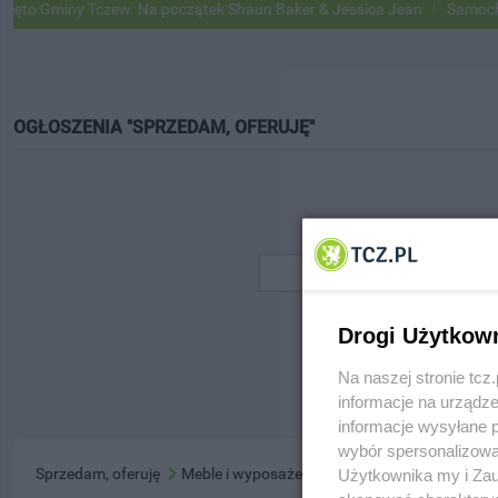
o Gminy Tczew. Na początek Shaun Baker & Jessica Jean
Samochody 
OGŁOSZENIA "SPRZEDAM, OFERUJĘ"
Drogi Użytkow
Na naszej stronie tc
informacje na urządze
informacje wysyłane 
wybór spersonalizowan
Sprzedam, oferuję
Meble i wyposażenie domu
Użytkownika my i Zau