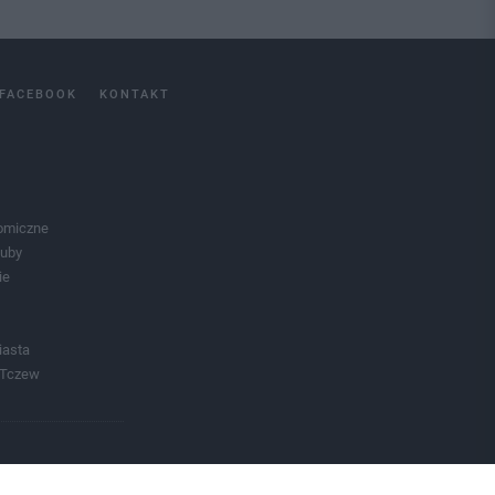
FACEBOOK
KONTAKT
omiczne
luby
ie
iasta
 Tczew