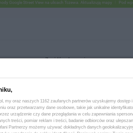
Google Street View na ulicach Tczewa. Aktualizują mapy
Pod wpływem
Znajdź ogłoszenie
niku,
SZUKAJ
z.pl, my oraz naszych 1162 zaufanych partnerów uzyskujemy dostęp
niu oraz przetwarzamy dane osobowe, takie jak unikalne identyfikat
przez urządzenie czy dane przeglądania w celu zapewniania sperson
ych treści, pomiar reklam i treści, badanie odbiorców oraz ulepszan
fani Partnerzy możemy używać dokładnych danych geolokalizacyjn