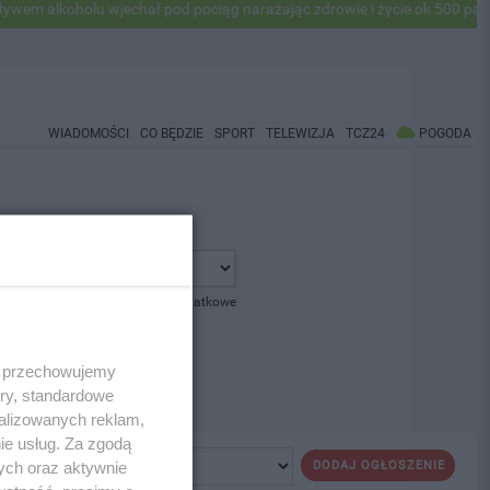
 alkoholu wjechał pod pociąg narażając zdrowie i życie ok 500 pasaże
WIADOMOŚCI
CO BĘDZIE
SPORT
TELEWIZJA
TCZ24
POGODA
pokaż opcje dodatkowe
 i przechowujemy
ory, standardowe
alizowanych reklam,
ie usług. Za zgodą
ych oraz aktywnie
DODAJ OGŁOSZENIE