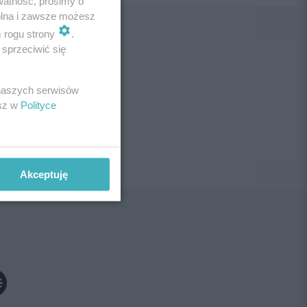
watność, prosimy o
wolna i zawsze możesz
m rogu strony
.
sprzeciwić się
ne!
 naszych serwisów
esz w
Polityce
Akceptuję