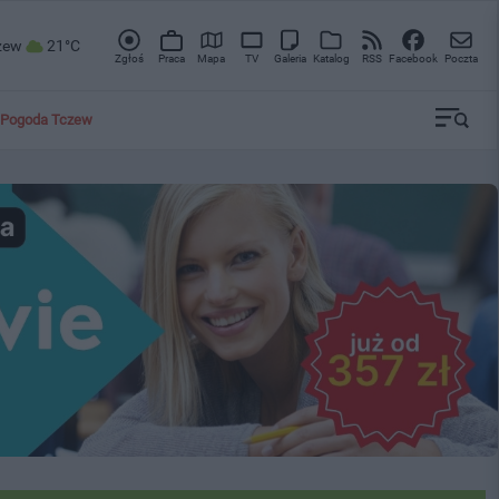
zew
21°C
Zgłoś
Praca
Mapa
TV
Galeria
Katalog
RSS
Facebook
Poczta
Pogoda Tczew