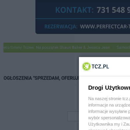
o Gminy Tczew. Na początek Shaun Baker & Jessica Jean
Samochody G
OGŁOSZENIA "SPRZEDAM, OFERUJĘ"
Drogi Użytkow
Na naszej stronie tc
informacje na urządze
informacje wysyłane 
wybór spersonalizowan
Użytkownika my i Zau