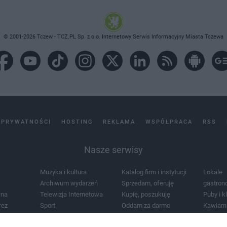
© 2001-2026 Tczew - TCZ.PL Sp. z o.o. Internetowy Serwis Informacyjny Miasta Tczewa
 PRYWATNOŚCI
HOSTING
REKLAMA
WSPÓŁPRACA
RSS
Nasze serwisy
Muzyka i kultura
Katalog firm i instytucji
Lokale
Archiwum wydarzeń
Sprzedam, oferuję
gastron
jna
Telewizja Internetowa
Kupię, poszukuję
Puby i k
rez
Sport
Oddam za darmo
Kawiarn
i masażu
Żłobki i przedszkola
Lekarze i szpitale
Noclegi