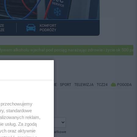
 alkoholu wjechał pod pociąg narażając zdrowie i życie ok 500 pasażer
WIADOMOŚCI
CO BĘDZIE
SPORT
TELEWIZJA
TCZ24
POGODA
 i przechowujemy
ory, standardowe
alizowanych reklam,
ie usług. Za zgodą
ych oraz aktywnie
pokaż opcje dodatkowe