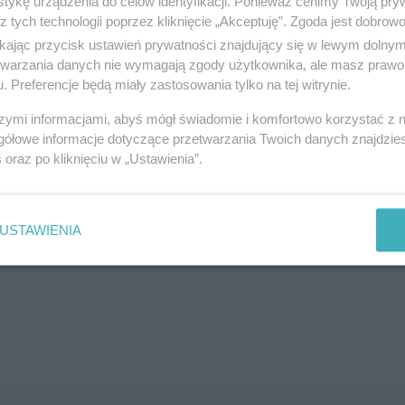
tykę urządzenia do celów identyfikacji. Ponieważ cenimy Twoją pry
z tych technologii poprzez kliknięcie „Akceptuję”. Zgoda jest dobro
SZUKAJ
ikając przycisk ustawień prywatności znajdujący się w lewym dolny
etwarzania danych nie wymagają zgody użytkownika, ale masz prawo 
. Preferencje będą miały zastosowania tylko na tej witrynie.
szymi informacjami, abyś mógł świadomie i komfortowo korzystać z
gółowe informacje dotyczące przetwarzania Twoich danych znajdzi
s
oraz po kliknięciu w „Ustawienia”.
brane ogłoszenie nie istnieje lub nie jest jeszcze aktyw
USTAWIENIA