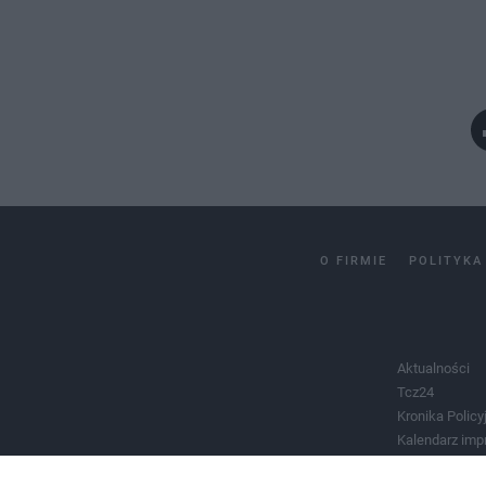
O FIRMIE
POLITYKA
Aktualności
Tcz24
Kronika Policy
Kalendarz imp
Salony urody 