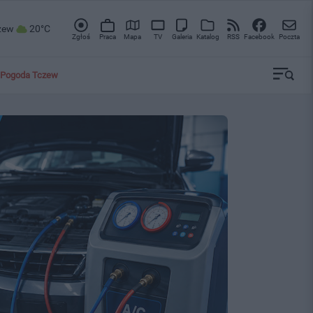
zew
20°C
Zgłoś
Praca
Mapa
TV
Galeria
Katalog
RSS
Facebook
Poczta
Pogoda Tczew