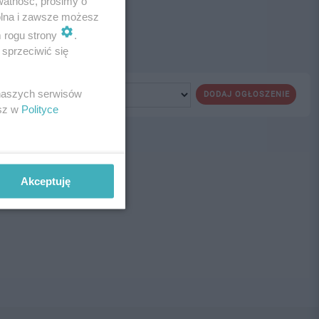
watność, prosimy o
wolna i zawsze możesz
m rogu strony
.
sprzeciwić się
 naszych serwisów
DODAJ OGŁOSZENIE
esz w
Polityce
ne!
Akceptuję