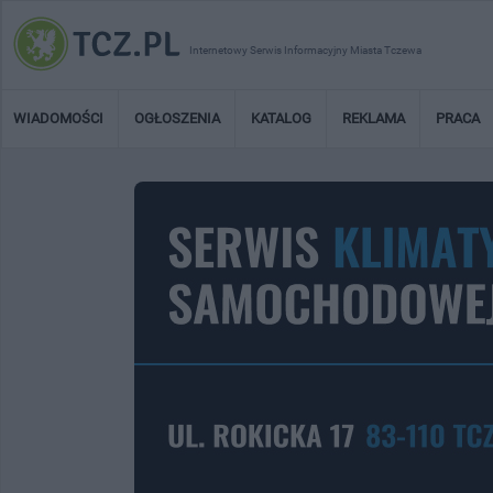
Internetowy Serwis Informacyjny Miasta Tczewa
WIADOMOŚCI
OGŁOSZENIA
KATALOG
REKLAMA
PRACA