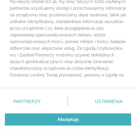
Na naszej stronie tcz.pl, my oraz naszych 1162 zaufanych
partnerów uzyskujemy dostęp i przechowujemy informacje
na urządzeniu oraz przetwarzamy dane osobowe, takie jak
unikalne identyfikatory, standardowe informacje wysyłane
przez urządzenie czy dane przeglądania w celu
zapewniania spersonalizowanych reklam, wybór
O FIRMIE
POLITYKA PRYWATNOŚCI
HOSTING
spersonalizowanych treści, pomiar reklam i treści, badanie
REKLAMA
WSPÓŁPRACA
RSS
FACEBOOK
KONTAKT
odbiorców oraz ulepszanie usług. Za zgodą Użytkownika
my i Zaufani Partnerzy możemy używać dokładnych
Nasze serwisy
danych geolokalizacyjnych oraz aktywnie skanować
charakterystykę urządzenia do celów identyfikacji.
Aktualności
Muzyka i kultura
Ponieważ cenimy Twoją prywatność, prosimy o zgodę na
Tcz24
Archiwum wydarzeń
korzystanie z tych technologii poprzez kliknięcie
Kronika Policyjna
Telewizja Internetowa
„Akceptuję”. Zgoda jest dobrowolna i zawsze możesz ją
Kalendarz imprez
Sport
zmienić/wycofać klikając przycisk ustawień prywatności
Salony urody i masażu
Żłobki i przedszkola
PARTNERZY
USTAWIENIA
Historia miasta
Zdjęcia miasta
znajdujący się w lewym dolnym rogu strony
. Niektóre
Władze miasta
Zabytki
rodzaje przetwarzania danych nie wymagają zgody
użytkownika, ale masz prawo sprzeciwić się takiemu
Akceptuję
przetwarzaniu. Preferencje będą miały zastosowania tylko
na tej witrynie.
Zainstaluj aplikację Tcz.pl w Google Play:
Android