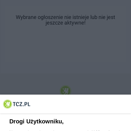
Wybrane ogłoszenie nie istnieje lub nie jest
jeszcze aktywne!
© 2001-2026 Tczew - TCZ.PL Sp. z o.o. Internetowy Serwis Informacyjny Miasta
Tczewa
Drogi Użytkowniku,