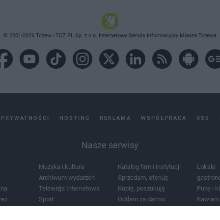
© 2001-2026 Tczew - TCZ.PL Sp. z o.o. Internetowy Serwis Informacyjny Miasta Tczewa
 PRYWATNOŚCI
HOSTING
REKLAMA
WSPÓŁPRACA
RSS
Nasze serwisy
Muzyka i kultura
Katalog firm i instytucji
Lokale
Archiwum wydarzeń
Sprzedam, oferuję
gastron
jna
Telewizja Internetowa
Kupię, poszukuję
Puby i k
rez
Sport
Oddam za darmo
Kawiarn
i masażu
Żłobki i przedszkola
Lekarze i szpitale
Noclegi