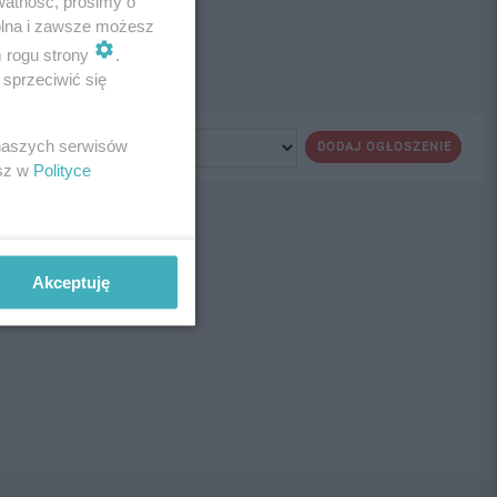
watność, prosimy o
wolna i zawsze możesz
m rogu strony
.
sprzeciwić się
 naszych serwisów
DODAJ OGŁOSZENIE
esz w
Polityce
ne!
Akceptuję