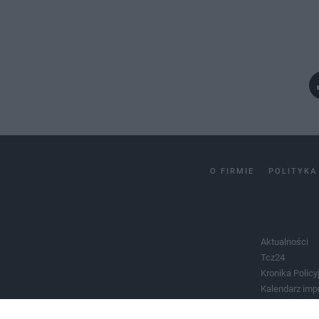
O FIRMIE
POLITYKA
Aktualności
Tcz24
Kronika Policy
Kalendarz imp
Salony urody 