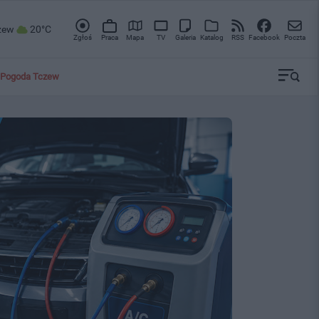
zew
20°C
Zgłoś
Praca
Mapa
TV
Galeria
Katalog
RSS
Facebook
Poczta
Pogoda Tczew