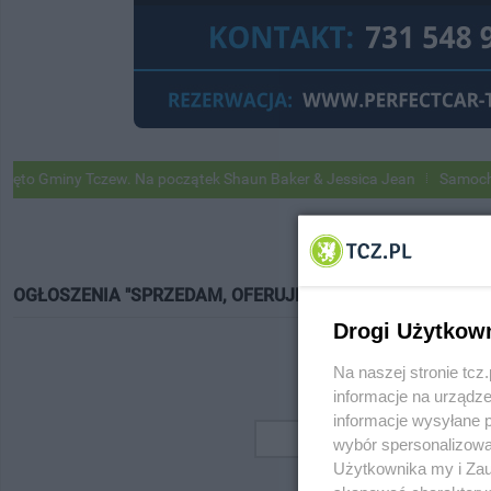
o Gminy Tczew. Na początek Shaun Baker & Jessica Jean
Samochody G
OGŁOSZENIA "SPRZEDAM, OFERUJĘ"
Drogi Użytkow
Na naszej stronie tc
informacje na urządze
informacje wysyłane 
wybór spersonalizowan
Użytkownika my i Zau