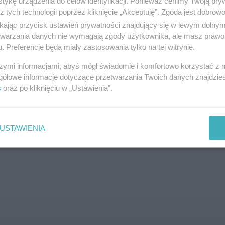
tykę urządzenia do celów identyfikacji. Ponieważ cenimy Twoją pry
z tych technologii poprzez kliknięcie „Akceptuję”. Zgoda jest dobro
SZUKAJ
ikając przycisk ustawień prywatności znajdujący się w lewym dolny
etwarzania danych nie wymagają zgody użytkownika, ale masz prawo 
. Preferencje będą miały zastosowania tylko na tej witrynie.
szymi informacjami, abyś mógł świadomie i komfortowo korzystać z
gółowe informacje dotyczące przetwarzania Twoich danych znajdzi
s
oraz po kliknięciu w „Ustawienia”.
brane ogłoszenie nie istnieje lub nie jest jeszcze aktyw
USTAWIENIA