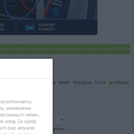
alkoholu wjechał pod pociąg narażając zdrowie i życie ok 500 pasażer
WIADOMOŚCI
CO BĘDZIE
SPORT
TELEWIZJA
TCZ24
POGODA
 i przechowujemy
ory, standardowe
alizowanych reklam,
ie usług. Za zgodą
ych oraz aktywnie
pokaż opcje dodatkowe