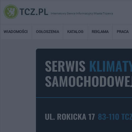
Internetowy Serwis Informacyjny Miasta Tczewa
WIADOMOŚCI
OGŁOSZENIA
KATALOG
REKLAMA
PRACA