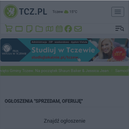
Tczew
15°C
Toggl
naviga
ięto Gminy Tczew. Na początek Shaun Baker & Jessica Jean
Samochod
OGŁOSZENIA "SPRZEDAM, OFERUJĘ"
Znajdź ogłoszenie