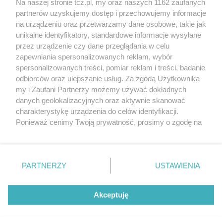
Na naszej stronie tcz.pl, my oraz naszych 1162 zaufanych
partnerów uzyskujemy dostęp i przechowujemy informacje
na urządzeniu oraz przetwarzamy dane osobowe, takie jak
unikalne identyfikatory, standardowe informacje wysyłane
przez urządzenie czy dane przeglądania w celu
zapewniania spersonalizowanych reklam, wybór
O FIRMIE
POLITYKA PRYWATNOŚCI
HOSTING
spersonalizowanych treści, pomiar reklam i treści, badanie
REKLAMA
WSPÓŁPRACA
RSS
FACEBOOK
KONTAKT
odbiorców oraz ulepszanie usług. Za zgodą Użytkownika
my i Zaufani Partnerzy możemy używać dokładnych
Nasze serwisy
danych geolokalizacyjnych oraz aktywnie skanować
charakterystykę urządzenia do celów identyfikacji.
Aktualności
Muzyka i kultura
Ponieważ cenimy Twoją prywatność, prosimy o zgodę na
Tcz24
Archiwum wydarzeń
korzystanie z tych technologii poprzez kliknięcie
Kronika Policyjna
Telewizja Internetowa
„Akceptuję”. Zgoda jest dobrowolna i zawsze możesz ją
Kalendarz imprez
Sport
zmienić/wycofać klikając przycisk ustawień prywatności
Salony urody i masażu
Żłobki i przedszkola
PARTNERZY
USTAWIENIA
Historia miasta
Zdjęcia miasta
znajdujący się w lewym dolnym rogu strony
. Niektóre
Władze miasta
Zabytki
rodzaje przetwarzania danych nie wymagają zgody
użytkownika, ale masz prawo sprzeciwić się takiemu
Akceptuję
przetwarzaniu. Preferencje będą miały zastosowania tylko
na tej witrynie.
Zainstaluj aplikację Tcz.pl w Google Play:
Android