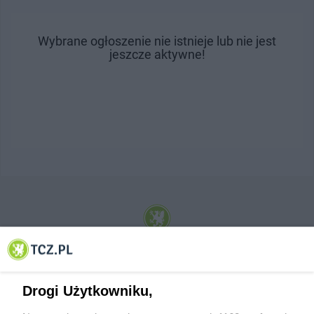
Wybrane ogłoszenie nie istnieje lub nie jest
jeszcze aktywne!
© 2001-2026 Tczew - TCZ.PL Sp. z o.o. Internetowy Serwis Informacyjny Miasta
Tczewa
Drogi Użytkowniku,