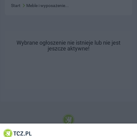
Start
Meble i wyposażenie...
Wybrane ogłoszenie nie istnieje lub nie jest
jeszcze aktywne!
© 2001-2026 Tczew - TCZ.PL Sp. z o.o. Internetowy Serwis Informacyjny Miasta
Tczewa