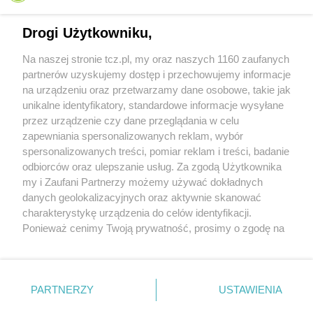
Drogi Użytkowniku,
Na naszej stronie tcz.pl, my oraz naszych 1160 zaufanych
partnerów uzyskujemy dostęp i przechowujemy informacje
na urządzeniu oraz przetwarzamy dane osobowe, takie jak
unikalne identyfikatory, standardowe informacje wysyłane
przez urządzenie czy dane przeglądania w celu
zapewniania spersonalizowanych reklam, wybór
O FIRMIE
POLITYKA PRYWATNOŚCI
HOSTING
spersonalizowanych treści, pomiar reklam i treści, badanie
REKLAMA
WSPÓŁPRACA
RSS
FACEBOOK
KONTAKT
odbiorców oraz ulepszanie usług. Za zgodą Użytkownika
my i Zaufani Partnerzy możemy używać dokładnych
Nasze serwisy
danych geolokalizacyjnych oraz aktywnie skanować
charakterystykę urządzenia do celów identyfikacji.
Aktualności
Muzyka i kultura
Ponieważ cenimy Twoją prywatność, prosimy o zgodę na
Tcz24
Archiwum wydarzeń
korzystanie z tych technologii poprzez kliknięcie
Kronika Policyjna
Telewizja Internetowa
„Akceptuję”. Zgoda jest dobrowolna i zawsze możesz ją
Kalendarz imprez
Sport
zmienić/wycofać klikając przycisk ustawień prywatności
Salony urody i masażu
Żłobki i przedszkola
PARTNERZY
USTAWIENIA
Historia miasta
Zdjęcia miasta
znajdujący się w lewym dolnym rogu strony
. Niektóre
Władze miasta
Zabytki
rodzaje przetwarzania danych nie wymagają zgody