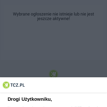
Wybrane ogłoszenie nie istnieje lub nie jest
jeszcze aktywne!
© 2001-2026 Tczew - TCZ.PL Sp. z o.o. Internetowy Serwis Informacyjny Miasta
Tczewa
Drogi Użytkowniku,