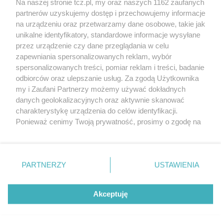
Na naszej stronie tcz.pl, my oraz naszych 1162 zaufanych
partnerów uzyskujemy dostęp i przechowujemy informacje
na urządzeniu oraz przetwarzamy dane osobowe, takie jak
unikalne identyfikatory, standardowe informacje wysyłane
przez urządzenie czy dane przeglądania w celu
zapewniania spersonalizowanych reklam, wybór
O FIRMIE
POLITYKA PRYWATNOŚCI
HOSTING
spersonalizowanych treści, pomiar reklam i treści, badanie
REKLAMA
WSPÓŁPRACA
RSS
FACEBOOK
KONTAKT
odbiorców oraz ulepszanie usług. Za zgodą Użytkownika
my i Zaufani Partnerzy możemy używać dokładnych
Nasze serwisy
danych geolokalizacyjnych oraz aktywnie skanować
charakterystykę urządzenia do celów identyfikacji.
Aktualności
Muzyka i kultura
Ponieważ cenimy Twoją prywatność, prosimy o zgodę na
Tcz24
Archiwum wydarzeń
korzystanie z tych technologii poprzez kliknięcie
Kronika Policyjna
Telewizja Internetowa
„Akceptuję”. Zgoda jest dobrowolna i zawsze możesz ją
Kalendarz imprez
Sport
zmienić/wycofać klikając przycisk ustawień prywatności
Salony urody i masażu
Żłobki i przedszkola
PARTNERZY
USTAWIENIA
Historia miasta
Zdjęcia miasta
znajdujący się w lewym dolnym rogu strony
. Niektóre
Władze miasta
Zabytki
rodzaje przetwarzania danych nie wymagają zgody
użytkownika, ale masz prawo sprzeciwić się takiemu
Akceptuję
przetwarzaniu. Preferencje będą miały zastosowania tylko
na tej witrynie.
Zainstaluj aplikację Tcz.pl w Google Play:
Android