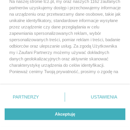
Na naszej stronie tcz.pl, my oraz naszych 1162 zaufanych
partnerów uzyskujemy dostęp i przechowujemy informacje
na urządzeniu oraz przetwarzamy dane osobowe, takie jak
unikalne identyfikatory, standardowe informacje wysyłane
przez urządzenie czy dane przeglądania w celu
zapewniania spersonalizowanych reklam, wybór
O FIRMIE
POLITYKA PRYWATNOŚCI
HOSTING
spersonalizowanych treści, pomiar reklam i treści, badanie
REKLAMA
WSPÓŁPRACA
RSS
FACEBOOK
KONTAKT
odbiorców oraz ulepszanie usług. Za zgodą Użytkownika
my i Zaufani Partnerzy możemy używać dokładnych
Nasze serwisy
danych geolokalizacyjnych oraz aktywnie skanować
charakterystykę urządzenia do celów identyfikacji.
Aktualności
Muzyka i kultura
Ponieważ cenimy Twoją prywatność, prosimy o zgodę na
Tcz24
Archiwum wydarzeń
korzystanie z tych technologii poprzez kliknięcie
Kronika Policyjna
Telewizja Internetowa
„Akceptuję”. Zgoda jest dobrowolna i zawsze możesz ją
Kalendarz imprez
Sport
zmienić/wycofać klikając przycisk ustawień prywatności
Salony urody i masażu
Żłobki i przedszkola
PARTNERZY
USTAWIENIA
Historia miasta
Zdjęcia miasta
znajdujący się w lewym dolnym rogu strony
. Niektóre
Władze miasta
Zabytki
rodzaje przetwarzania danych nie wymagają zgody
użytkownika, ale masz prawo sprzeciwić się takiemu
Akceptuję
przetwarzaniu. Preferencje będą miały zastosowania tylko
na tej witrynie.
Zainstaluj aplikację Tcz.pl w Google Play:
Android