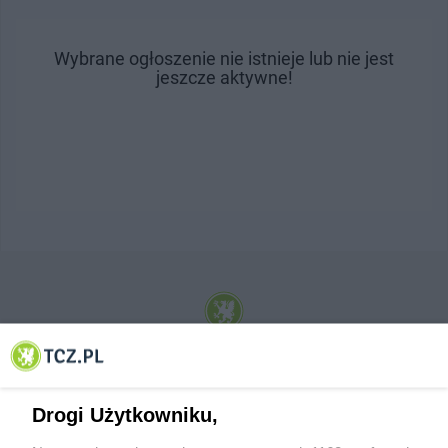
Wybrane ogłoszenie nie istnieje lub nie jest
jeszcze aktywne!
© 2001-2026 Tczew - TCZ.PL Sp. z o.o. Internetowy Serwis Informacyjny Miasta
Tczewa
Drogi Użytkowniku,