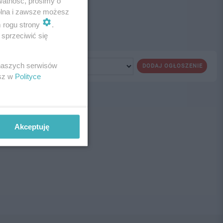
watność, prosimy o
wolna i zawsze możesz
m rogu strony
.
sprzeciwić się
 naszych serwisów
DODAJ OGŁOSZENIE
esz w
Polityce
ne!
Akceptuję