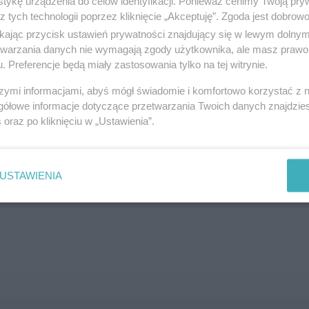
tykę urządzenia do celów identyfikacji. Ponieważ cenimy Twoją pry
z tych technologii poprzez kliknięcie „Akceptuję”. Zgoda jest dobro
SZUKAJ
ikając przycisk ustawień prywatności znajdujący się w lewym dolny
etwarzania danych nie wymagają zgody użytkownika, ale masz prawo 
. Preferencje będą miały zastosowania tylko na tej witrynie.
szymi informacjami, abyś mógł świadomie i komfortowo korzystać z
gółowe informacje dotyczące przetwarzania Twoich danych znajdzi
s
oraz po kliknięciu w „Ustawienia”.
brane ogłoszenie nie istnieje lub nie jest jeszcze aktyw
USTAWIENIA