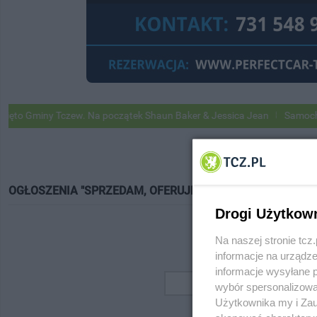
o Gminy Tczew. Na początek Shaun Baker & Jessica Jean
Samochody G
OGŁOSZENIA "SPRZEDAM, OFERUJĘ"
Drogi Użytkow
Na naszej stronie tc
informacje na urządze
informacje wysyłane 
wybór spersonalizowan
Użytkownika my i Zau