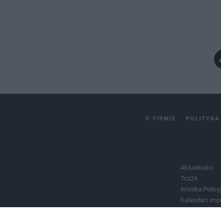
O FIRMIE
POLITYKA
Aktualności
Tcz24
Kronika Policy
Kalendarz imp
Salony urody 