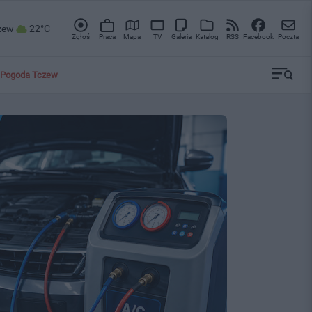
zew
22°C
Zgłoś
Praca
Mapa
TV
Galeria
Katalog
RSS
Facebook
Poczta
Pogoda Tczew