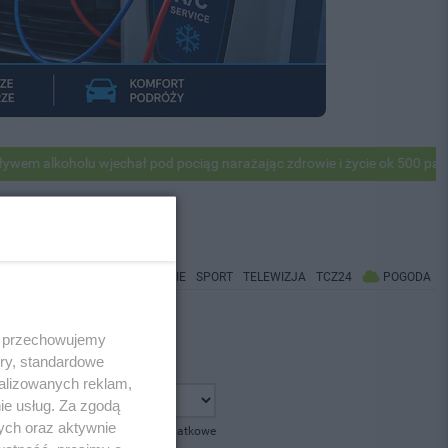
 alkoholu wjechał pod pociąg narażając zdrowie i życie ok 500 pasażer
WIADOMOŚCI
CO BĘDZIE
SPORT
TELEWIZJA
TCZ24
POGODA
 i przechowujemy
ory, standardowe
alizowanych reklam,
ie usług. Za zgodą
ych oraz aktywnie
pokaż opcje dodatkowe