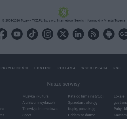
© 2001-2026 Tczew - TCZ.PL Sp. z o.o. Internetowy Serwis Informacyjny Miasta Tczewa
 PRYWATNOŚCI
HOSTING
REKLAMA
WSPÓŁPRACA
RSS
Nasze serwisy
Muzyka i kultura
Katalog firm i instytucji
Lokale
Archiwum wydarzeń
Sprzedam, oferuję
gastron
jna
Telewizja Internetowa
Kupię, poszukuję
Puby i k
rez
Sport
Oddam za darmo
Kawiarn
i masażu
Żłobki i przedszkola
Lekarze i szpitale
Noclegi