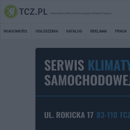
Internetowy Serwis Informacyjny Miasta Tczewa
WIADOMOŚCI
OGŁOSZENIA
KATALOG
REKLAMA
PRACA