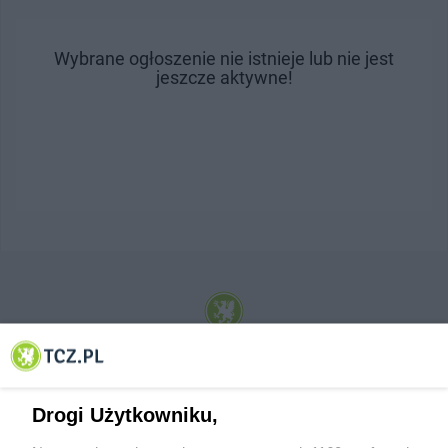
Wybrane ogłoszenie nie istnieje lub nie jest
jeszcze aktywne!
© 2001-2026 Tczew - TCZ.PL Sp. z o.o. Internetowy Serwis Informacyjny Miasta
Tczewa
Drogi Użytkowniku,