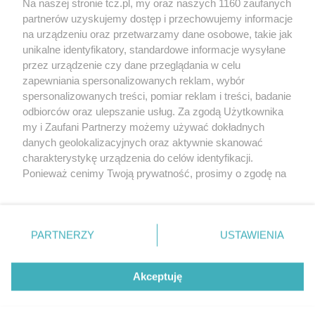
Na naszej stronie tcz.pl, my oraz naszych 1160 zaufanych
partnerów uzyskujemy dostęp i przechowujemy informacje
na urządzeniu oraz przetwarzamy dane osobowe, takie jak
unikalne identyfikatory, standardowe informacje wysyłane
przez urządzenie czy dane przeglądania w celu
zapewniania spersonalizowanych reklam, wybór
O FIRMIE
POLITYKA PRYWATNOŚCI
HOSTING
spersonalizowanych treści, pomiar reklam i treści, badanie
REKLAMA
WSPÓŁPRACA
RSS
FACEBOOK
KONTAKT
odbiorców oraz ulepszanie usług. Za zgodą Użytkownika
my i Zaufani Partnerzy możemy używać dokładnych
Nasze serwisy
danych geolokalizacyjnych oraz aktywnie skanować
charakterystykę urządzenia do celów identyfikacji.
Aktualności
Muzyka i kultura
Ponieważ cenimy Twoją prywatność, prosimy o zgodę na
Tcz24
Archiwum wydarzeń
korzystanie z tych technologii poprzez kliknięcie
Kronika Policyjna
Telewizja Internetowa
„Akceptuję”. Zgoda jest dobrowolna i zawsze możesz ją
Kalendarz imprez
Sport
zmienić/wycofać klikając przycisk ustawień prywatności
Salony urody i masażu
Żłobki i przedszkola
PARTNERZY
USTAWIENIA
Historia miasta
Zdjęcia miasta
znajdujący się w lewym dolnym rogu strony
. Niektóre
Władze miasta
Zabytki
rodzaje przetwarzania danych nie wymagają zgody
użytkownika, ale masz prawo sprzeciwić się takiemu
Akceptuję
przetwarzaniu. Preferencje będą miały zastosowania tylko
na tej witrynie.
Zainstaluj aplikację Tcz.pl w Google Play:
Android