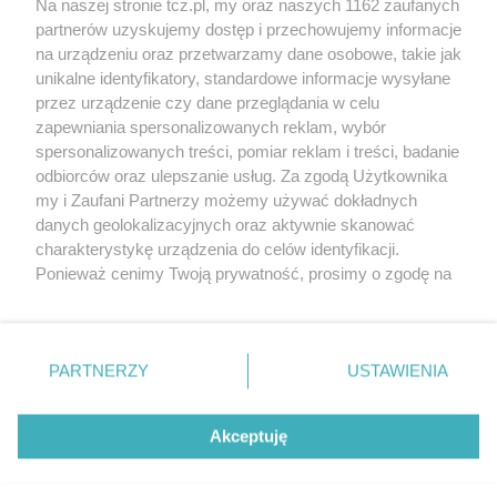
Na naszej stronie tcz.pl, my oraz naszych 1162 zaufanych
partnerów uzyskujemy dostęp i przechowujemy informacje
na urządzeniu oraz przetwarzamy dane osobowe, takie jak
unikalne identyfikatory, standardowe informacje wysyłane
przez urządzenie czy dane przeglądania w celu
zapewniania spersonalizowanych reklam, wybór
O FIRMIE
POLITYKA PRYWATNOŚCI
HOSTING
spersonalizowanych treści, pomiar reklam i treści, badanie
REKLAMA
WSPÓŁPRACA
RSS
FACEBOOK
KONTAKT
odbiorców oraz ulepszanie usług. Za zgodą Użytkownika
my i Zaufani Partnerzy możemy używać dokładnych
Nasze serwisy
danych geolokalizacyjnych oraz aktywnie skanować
charakterystykę urządzenia do celów identyfikacji.
Aktualności
Muzyka i kultura
Ponieważ cenimy Twoją prywatność, prosimy o zgodę na
Tcz24
Archiwum wydarzeń
korzystanie z tych technologii poprzez kliknięcie
Kronika Policyjna
Telewizja Internetowa
„Akceptuję”. Zgoda jest dobrowolna i zawsze możesz ją
Kalendarz imprez
Sport
zmienić/wycofać klikając przycisk ustawień prywatności
Salony urody i masażu
Żłobki i przedszkola
PARTNERZY
USTAWIENIA
Historia miasta
Zdjęcia miasta
znajdujący się w lewym dolnym rogu strony
. Niektóre
Władze miasta
Zabytki
rodzaje przetwarzania danych nie wymagają zgody
użytkownika, ale masz prawo sprzeciwić się takiemu
Akceptuję
przetwarzaniu. Preferencje będą miały zastosowania tylko
na tej witrynie.
Zainstaluj aplikację Tcz.pl w Google Play:
Android