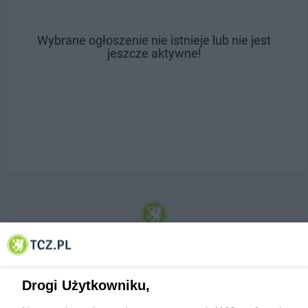
Wybrane ogłoszenie nie istnieje lub nie jest
jeszcze aktywne!
© 2001-2026 Tczew - TCZ.PL Sp. z o.o. Internetowy Serwis Informacyjny Miasta
Tczewa
Drogi Użytkowniku,