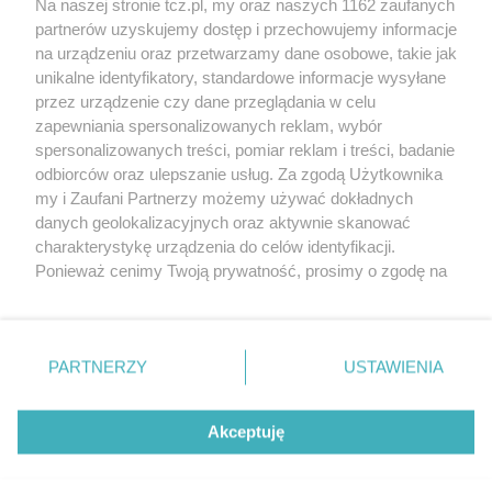
Na naszej stronie tcz.pl, my oraz naszych 1162 zaufanych
partnerów uzyskujemy dostęp i przechowujemy informacje
na urządzeniu oraz przetwarzamy dane osobowe, takie jak
unikalne identyfikatory, standardowe informacje wysyłane
przez urządzenie czy dane przeglądania w celu
zapewniania spersonalizowanych reklam, wybór
O FIRMIE
POLITYKA PRYWATNOŚCI
HOSTING
spersonalizowanych treści, pomiar reklam i treści, badanie
REKLAMA
WSPÓŁPRACA
RSS
FACEBOOK
KONTAKT
odbiorców oraz ulepszanie usług. Za zgodą Użytkownika
my i Zaufani Partnerzy możemy używać dokładnych
Nasze serwisy
danych geolokalizacyjnych oraz aktywnie skanować
charakterystykę urządzenia do celów identyfikacji.
Aktualności
Muzyka i kultura
Ponieważ cenimy Twoją prywatność, prosimy o zgodę na
Tcz24
Archiwum wydarzeń
korzystanie z tych technologii poprzez kliknięcie
Kronika Policyjna
Telewizja Internetowa
„Akceptuję”. Zgoda jest dobrowolna i zawsze możesz ją
Kalendarz imprez
Sport
zmienić/wycofać klikając przycisk ustawień prywatności
Salony urody i masażu
Żłobki i przedszkola
PARTNERZY
USTAWIENIA
Historia miasta
Zdjęcia miasta
znajdujący się w lewym dolnym rogu strony
. Niektóre
Władze miasta
Zabytki
rodzaje przetwarzania danych nie wymagają zgody
użytkownika, ale masz prawo sprzeciwić się takiemu
Akceptuję
przetwarzaniu. Preferencje będą miały zastosowania tylko
na tej witrynie.
Zainstaluj aplikację Tcz.pl w Google Play:
Android