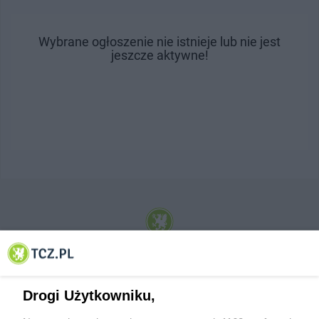
Wybrane ogłoszenie nie istnieje lub nie jest
jeszcze aktywne!
© 2001-2026 Tczew - TCZ.PL Sp. z o.o. Internetowy Serwis Informacyjny Miasta
Tczewa
Drogi Użytkowniku,