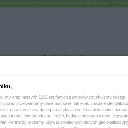
Google Street View na ulicach Tczewa. Aktualizują mapy
Pod wpływe
Znajdź ogłoszenie
niku,
SZUKAJ
z.pl, my oraz naszych 1162 zaufanych partnerów uzyskujemy dostęp
niu oraz przetwarzamy dane osobowe, takie jak unikalne identyfikat
przez urządzenie czy dane przeglądania w celu zapewniania sperson
ych treści, pomiar reklam i treści, badanie odbiorców oraz ulepszan
fani Partnerzy możemy używać dokładnych danych geolokalizacyjn