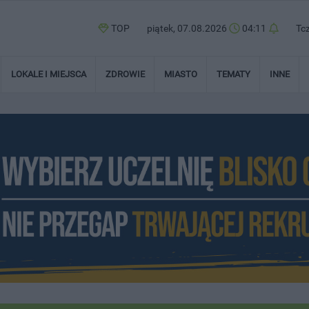
TOP
piątek, 07.08.2026
04:11
Tc
LOKALE I MIEJSCA
ZDROWIE
MIASTO
TEMATY
INNE