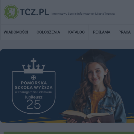
Internetowy Serwis Informacyjny Miasta Tczewa
WIADOMOŚCI
OGŁOSZENIA
KATALOG
REKLAMA
PRACA