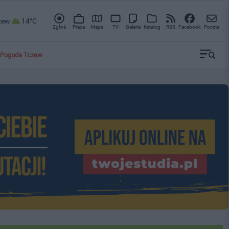
zew
14°C
Zgłoś
Praca
Mapa
TV
Galeria
Katalog
RSS
Facebook
Poczta
Pogoda Tczew