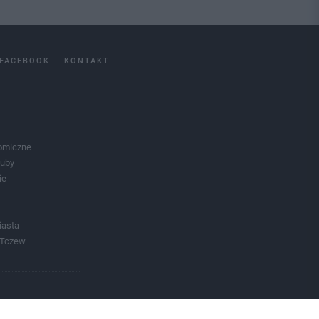
FACEBOOK
KONTAKT
omiczne
luby
ie
iasta
 Tczew