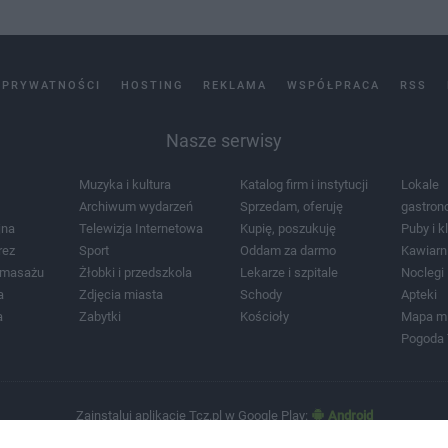
 PRYWATNOŚCI
HOSTING
REKLAMA
WSPÓŁPRACA
RSS
Nasze serwisy
Muzyka i kultura
Katalog firm i instytucji
Lokale
Archiwum wydarzeń
Sprzedam, oferuję
gastron
jna
Telewizja Internetowa
Kupię, poszukuję
Puby i k
rez
Sport
Oddam za darmo
Kawiarn
i masażu
Żłobki i przedszkola
Lekarze i szpitale
Noclegi
a
Zdjęcia miasta
Schody
Apteki
a
Zabytki
Kościoły
Mapa m
Pogoda
Zainstaluj aplikację Tcz.pl w Google Play:
Android