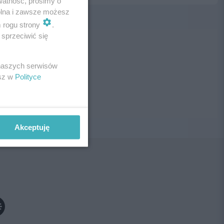
watność, prosimy o
wolna i zawsze możesz
m rogu strony
.
sprzeciwić się
ne!
 naszych serwisów
esz w
Polityce
Akceptuję