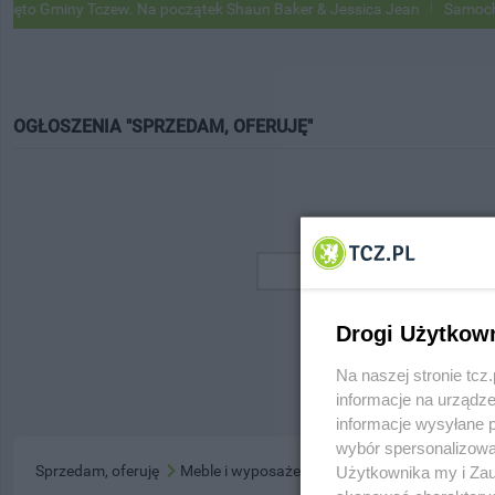
to Gminy Tczew. Na początek Shaun Baker & Jessica Jean
Samochody 
OGŁOSZENIA "SPRZEDAM, OFERUJĘ"
Drogi Użytkow
Na naszej stronie tc
informacje na urządze
informacje wysyłane 
wybór spersonalizowan
Sprzedam, oferuję
Meble i wyposażenie domu
Użytkownika my i Zau