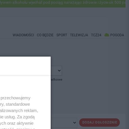
m alkoholu wjechał pod pociąg narażając zdrowie i życie ok 500 pasaże
WIADOMOŚCI
CO BĘDZIE
SPORT
TELEWIZJA
TCZ24
POGODA
pokaż opcje dodatkowe
 i przechowujemy
ory, standardowe
alizowanych reklam,
ie usług. Za zgodą
ych oraz aktywnie
DODAJ OGŁOSZENIE