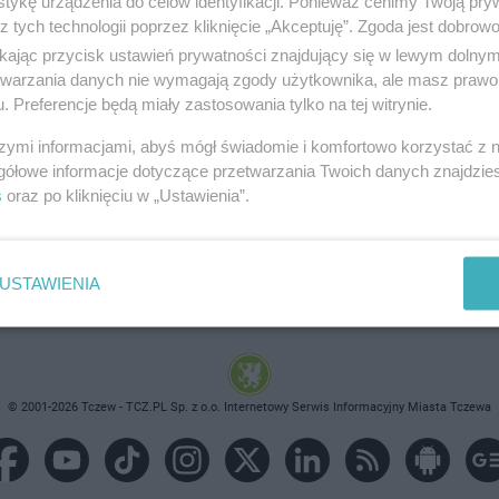
tykę urządzenia do celów identyfikacji. Ponieważ cenimy Twoją pry
z tych technologii poprzez kliknięcie „Akceptuję”. Zgoda jest dobro
ikając przycisk ustawień prywatności znajdujący się w lewym dolny
etwarzania danych nie wymagają zgody użytkownika, ale masz prawo 
. Preferencje będą miały zastosowania tylko na tej witrynie.
brane ogłoszenie nie istnieje lub nie jest jeszcze aktyw
szymi informacjami, abyś mógł świadomie i komfortowo korzystać z
gółowe informacje dotyczące przetwarzania Twoich danych znajdzi
s
oraz po kliknięciu w „Ustawienia”.
USTAWIENIA
© 2001-2026 Tczew - TCZ.PL Sp. z o.o. Internetowy Serwis Informacyjny Miasta Tczewa