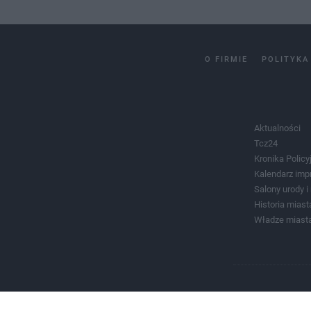
O FIRMIE
POLITYKA
Aktualności
Tcz24
Kronika Policy
Kalendarz imp
Salony urody 
Historia miast
Władze miast