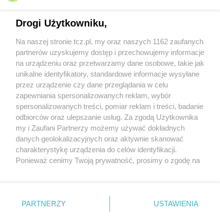
Drogi Użytkowniku,
Na naszej stronie tcz.pl, my oraz naszych 1162 zaufanych
partnerów uzyskujemy dostęp i przechowujemy informacje
na urządzeniu oraz przetwarzamy dane osobowe, takie jak
unikalne identyfikatory, standardowe informacje wysyłane
przez urządzenie czy dane przeglądania w celu
zapewniania spersonalizowanych reklam, wybór
O FIRMIE
POLITYKA PRYWATNOŚCI
HOSTING
spersonalizowanych treści, pomiar reklam i treści, badanie
REKLAMA
WSPÓŁPRACA
RSS
FACEBOOK
KONTAKT
odbiorców oraz ulepszanie usług. Za zgodą Użytkownika
my i Zaufani Partnerzy możemy używać dokładnych
Nasze serwisy
danych geolokalizacyjnych oraz aktywnie skanować
charakterystykę urządzenia do celów identyfikacji.
Aktualności
Muzyka i kultura
Ponieważ cenimy Twoją prywatność, prosimy o zgodę na
Tcz24
Archiwum wydarzeń
korzystanie z tych technologii poprzez kliknięcie
Kronika Policyjna
Telewizja Internetowa
„Akceptuję”. Zgoda jest dobrowolna i zawsze możesz ją
Kalendarz imprez
Sport
zmienić/wycofać klikając przycisk ustawień prywatności
Salony urody i masażu
Żłobki i przedszkola
PARTNERZY
USTAWIENIA
Historia miasta
Zdjęcia miasta
znajdujący się w lewym dolnym rogu strony
. Niektóre
Władze miasta
Zabytki
rodzaje przetwarzania danych nie wymagają zgody