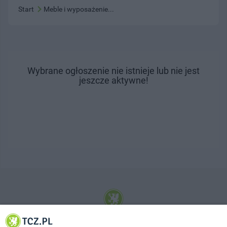
Start
Meble i wyposażenie...
Wybrane ogłoszenie nie istnieje lub nie jest
jeszcze aktywne!
© 2001-2026 Tczew - TCZ.PL Sp. z o.o. Internetowy Serwis Informacyjny Miasta
Tczewa