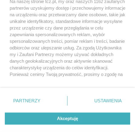
Na naszej stronie tcz.pl, my oraz naszych 1162 zaufanych
partnerów uzyskujemy dostęp i przechowujemy informacje
na urządzeniu oraz przetwarzamy dane osobowe, takie jak
unikalne identyfikatory, standardowe informacje wysyłane
przez urządzenie czy dane przeglądania w celu
zapewniania spersonalizowanych reklam, wybór
O FIRMIE
POLITYKA PRYWATNOŚCI
HOSTING
spersonalizowanych treści, pomiar reklam i treści, badanie
REKLAMA
WSPÓŁPRACA
RSS
FACEBOOK
KONTAKT
odbiorców oraz ulepszanie usług. Za zgodą Użytkownika
my i Zaufani Partnerzy możemy używać dokładnych
Nasze serwisy
danych geolokalizacyjnych oraz aktywnie skanować
charakterystykę urządzenia do celów identyfikacji.
Aktualności
Muzyka i kultura
Ponieważ cenimy Twoją prywatność, prosimy o zgodę na
Tcz24
Archiwum wydarzeń
korzystanie z tych technologii poprzez kliknięcie
Kronika Policyjna
Telewizja Internetowa
„Akceptuję”. Zgoda jest dobrowolna i zawsze możesz ją
Kalendarz imprez
Sport
zmienić/wycofać klikając przycisk ustawień prywatności
Salony urody i masażu
Żłobki i przedszkola
PARTNERZY
USTAWIENIA
Historia miasta
Zdjęcia miasta
znajdujący się w lewym dolnym rogu strony
. Niektóre
Władze miasta
Zabytki
rodzaje przetwarzania danych nie wymagają zgody
użytkownika, ale masz prawo sprzeciwić się takiemu
Akceptuję
przetwarzaniu. Preferencje będą miały zastosowania tylko
na tej witrynie.
Zainstaluj aplikację Tcz.pl w Google Play:
Android