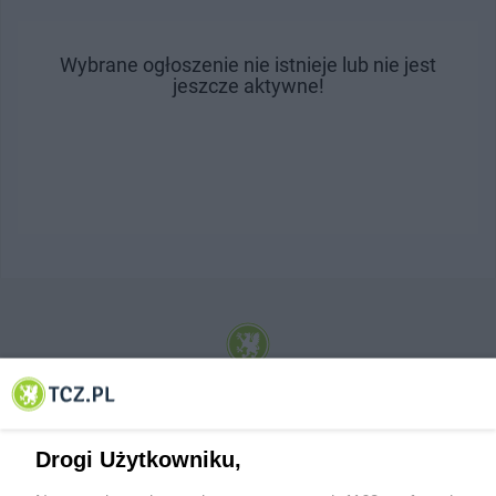
Wybrane ogłoszenie nie istnieje lub nie jest
jeszcze aktywne!
© 2001-2026 Tczew - TCZ.PL Sp. z o.o. Internetowy Serwis Informacyjny Miasta
Tczewa
Drogi Użytkowniku,