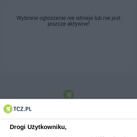
Wybrane ogłoszenie nie istnieje lub nie jest
jeszcze aktywne!
© 2001-2026 Tczew - TCZ.PL Sp. z o.o. Internetowy Serwis Informacyjny Miasta
Tczewa
Drogi Użytkowniku,