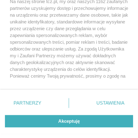
Na naszej stronie tcz.pl, my oraz naszych 1162 zaufanych
partnerów uzyskujemy dostęp i przechowujemy informacje
na urządzeniu oraz przetwarzamy dane osobowe, takie jak
unikalne identyfikatory, standardowe informacje wysyłane
przez urządzenie czy dane przeglądania w celu
zapewniania spersonalizowanych reklam, wybór
O FIRMIE
POLITYKA PRYWATNOŚCI
HOSTING
spersonalizowanych treści, pomiar reklam i treści, badanie
REKLAMA
WSPÓŁPRACA
RSS
FACEBOOK
KONTAKT
odbiorców oraz ulepszanie usług. Za zgodą Użytkownika
my i Zaufani Partnerzy możemy używać dokładnych
Nasze serwisy
danych geolokalizacyjnych oraz aktywnie skanować
charakterystykę urządzenia do celów identyfikacji.
Aktualności
Muzyka i kultura
Ponieważ cenimy Twoją prywatność, prosimy o zgodę na
Tcz24
Archiwum wydarzeń
korzystanie z tych technologii poprzez kliknięcie
Kronika Policyjna
Telewizja Internetowa
„Akceptuję”. Zgoda jest dobrowolna i zawsze możesz ją
Kalendarz imprez
Sport
zmienić/wycofać klikając przycisk ustawień prywatności
Salony urody i masażu
Żłobki i przedszkola
PARTNERZY
USTAWIENIA
Historia miasta
Zdjęcia miasta
znajdujący się w lewym dolnym rogu strony
. Niektóre
Władze miasta
Zabytki
rodzaje przetwarzania danych nie wymagają zgody
użytkownika, ale masz prawo sprzeciwić się takiemu
Akceptuję
przetwarzaniu. Preferencje będą miały zastosowania tylko
na tej witrynie.
Zainstaluj aplikację Tcz.pl w Google Play:
Android