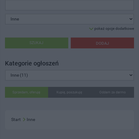
pokaż opcje dodatkowe
SZUKAJ
DODAJ
Kategorie ogłoszeń
Sprzedam, oferuję
Kupię, poszukuję
Oddam za darmo
Start
Inne