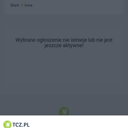
Start
Inne
Wybrane ogłoszenie nie istnieje lub nie jest
jeszcze aktywne!
© 2001-2026 Tczew - TCZ.PL Sp. z o.o. Internetowy Serwis Informacyjny Miasta
Tczewa