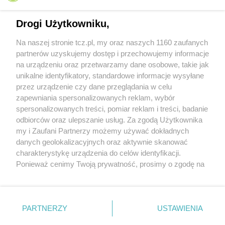
Drogi Użytkowniku,
Na naszej stronie tcz.pl, my oraz naszych 1160 zaufanych
partnerów uzyskujemy dostęp i przechowujemy informacje
na urządzeniu oraz przetwarzamy dane osobowe, takie jak
unikalne identyfikatory, standardowe informacje wysyłane
przez urządzenie czy dane przeglądania w celu
zapewniania spersonalizowanych reklam, wybór
O FIRMIE
POLITYKA PRYWATNOŚCI
HOSTING
spersonalizowanych treści, pomiar reklam i treści, badanie
REKLAMA
WSPÓŁPRACA
RSS
FACEBOOK
KONTAKT
odbiorców oraz ulepszanie usług. Za zgodą Użytkownika
my i Zaufani Partnerzy możemy używać dokładnych
Nasze serwisy
danych geolokalizacyjnych oraz aktywnie skanować
charakterystykę urządzenia do celów identyfikacji.
Aktualności
Muzyka i kultura
Ponieważ cenimy Twoją prywatność, prosimy o zgodę na
Tcz24
Archiwum wydarzeń
korzystanie z tych technologii poprzez kliknięcie
Kronika Policyjna
Telewizja Internetowa
„Akceptuję”. Zgoda jest dobrowolna i zawsze możesz ją
Kalendarz imprez
Sport
zmienić/wycofać klikając przycisk ustawień prywatności
Salony urody i masażu
Żłobki i przedszkola
PARTNERZY
USTAWIENIA
Historia miasta
Zdjęcia miasta
znajdujący się w lewym dolnym rogu strony
. Niektóre
Władze miasta
Zabytki
rodzaje przetwarzania danych nie wymagają zgody