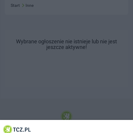
Start
Inne
Wybrane ogłoszenie nie istnieje lub nie jest
jeszcze aktywne!
© 2001-2026 Tczew - TCZ.PL Sp. z o.o. Internetowy Serwis Informacyjny Miasta
Tczewa