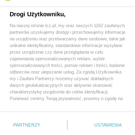
Drogi Użytkowniku,
Na naszej stronie tcz.pl, my oraz naszych 1162 zaufanych
partnerów uzyskujemy dostęp i przechowujemy informacje
na urządzeniu oraz przetwarzamy dane osobowe, takie jak
unikalne identyfikatory, standardowe informacje wysyłane
przez urządzenie czy dane przeglądania w celu
zapewniania spersonalizowanych reklam, wybór
O FIRMIE
POLITYKA PRYWATNOŚCI
HOSTING
spersonalizowanych treści, pomiar reklam i treści, badanie
REKLAMA
WSPÓŁPRACA
RSS
FACEBOOK
KONTAKT
odbiorców oraz ulepszanie usług. Za zgodą Użytkownika
my i Zaufani Partnerzy możemy używać dokładnych
Nasze serwisy
danych geolokalizacyjnych oraz aktywnie skanować
charakterystykę urządzenia do celów identyfikacji.
Aktualności
Muzyka i kultura
Ponieważ cenimy Twoją prywatność, prosimy o zgodę na
Tcz24
Archiwum wydarzeń
korzystanie z tych technologii poprzez kliknięcie
Kronika Policyjna
Telewizja Internetowa
„Akceptuję”. Zgoda jest dobrowolna i zawsze możesz ją
Kalendarz imprez
Sport
zmienić/wycofać klikając przycisk ustawień prywatności
Salony urody i masażu
Żłobki i przedszkola
PARTNERZY
USTAWIENIA
Historia miasta
Zdjęcia miasta
znajdujący się w lewym dolnym rogu strony
. Niektóre
Władze miasta
Zabytki
rodzaje przetwarzania danych nie wymagają zgody