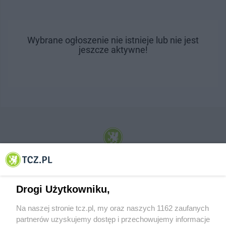
Wybrane ogłoszenie nie istnieje lub nie jest
jeszcze aktywne!
© 2001-2026 Tczew - TCZ.PL Sp. z o.o. Internetowy Serwis Informacyjny Miasta
Tczewa
Drogi Użytkowniku,
Na naszej stronie tcz.pl, my oraz naszych 1162 zaufanych
partnerów uzyskujemy dostęp i przechowujemy informacje