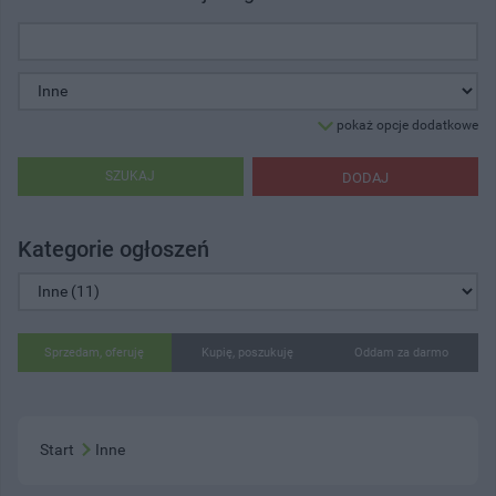
pokaż opcje dodatkowe
SZUKAJ
DODAJ
Kategorie ogłoszeń
Sprzedam, oferuję
Kupię, poszukuję
Oddam za darmo
Start
Inne