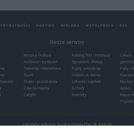
 PRYWATNOŚCI
HOSTING
REKLAMA
WSPÓŁPRACA
RSS
Nasze serwisy
Muzyka i kultura
Katalog firm i instytucji
Lokale
Archiwum wydarzeń
Sprzedam, oferuję
gastron
jna
Telewizja Internetowa
Kupię, poszukuję
Puby i k
rez
Sport
Oddam za darmo
Kawiarn
i masażu
Żłobki i przedszkola
Lekarze i szpitale
Noclegi
a
Zdjęcia miasta
Schody
Apteki
a
Zabytki
Kościoły
Mapa m
Pogoda
Zainstaluj aplikację Tcz.pl w Google Play:
Android