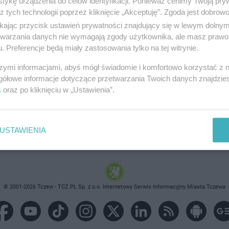
tykę urządzenia do celów identyfikacji. Ponieważ cenimy Twoją pry
z tych technologii poprzez kliknięcie „Akceptuję”. Zgoda jest dobro
ikając przycisk ustawień prywatności znajdujący się w lewym dolny
etwarzania danych nie wymagają zgody użytkownika, ale masz prawo 
. Preferencje będą miały zastosowania tylko na tej witrynie.
brane ogłoszenie nie istnieje lub nie jest jeszcze aktyw
szymi informacjami, abyś mógł świadomie i komfortowo korzystać z
gółowe informacje dotyczące przetwarzania Twoich danych znajdzi
s
oraz po kliknięciu w „Ustawienia”.
USTAWIENIA
© 2001-2026 Tczew - TCZ.PL Sp. z o.o. Internetowy Serwis Informacyjny Miasta Tczewa