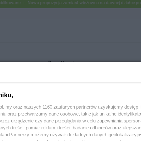
ikowane
Nowa propozycja zamiast wieżowca na dawnej działce po U
Znajdź ogłoszenie
niku,
SZUKAJ
z.pl, my oraz naszych 1160 zaufanych partnerów uzyskujemy dostęp
niu oraz przetwarzamy dane osobowe, takie jak unikalne identyfikat
przez urządzenie czy dane przeglądania w celu zapewniania sperson
ych treści, pomiar reklam i treści, badanie odbiorców oraz ulepszan
fani Partnerzy możemy używać dokładnych danych geolokalizacyjn