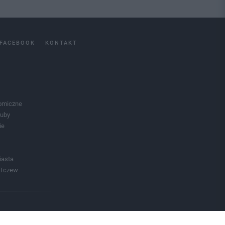
FACEBOOK
KONTAKT
omiczne
luby
ie
iasta
 Tczew