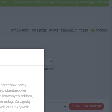
SC
Pod wpływem alkoholu wjechał pod pociąg narażając zdrowie i życ
WIADOMOŚCI
CO BĘDZIE
SPORT
TELEWIZJA
TCZ24
POGODA
pokaż opcje dodatkowe
 i przechowujemy
ory, standardowe
alizowanych reklam,
ie usług. Za zgodą
ych oraz aktywnie
DODAJ OGŁOSZENIE