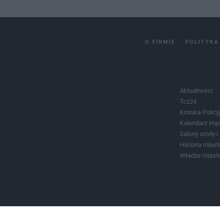
O FIRMIE
POLITYKA
Aktualności
Tcz24
Kronika Policy
Kalendarz imp
Salony urody 
Historia miast
Władze miast