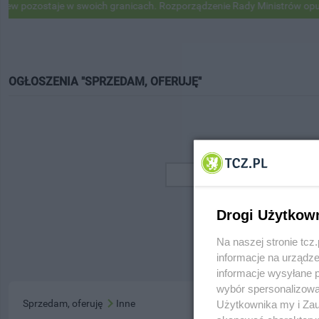
w pozostaje w swoich granicach. Rozporządzenie Rady Ministrów opubl
OGŁOSZENIA "SPRZEDAM, OFERUJĘ"
Drogi Użytkow
Na naszej stronie tc
informacje na urządze
informacje wysyłane 
wybór spersonalizowan
Sprzedam, oferuję
Inne
Użytkownika my i Zau