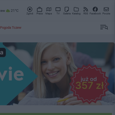
zew
21°C
Zgłoś
Praca
Mapa
TV
Galeria
Katalog
RSS
Facebook
Poczta
Pogoda Tczew