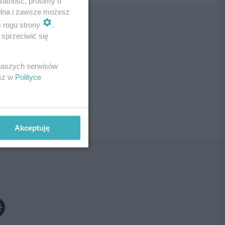
watność, prosimy o
wolna i zawsze możesz
m rogu strony
.
sprzeciwić się
ne!
 naszych serwisów
esz w
Polityce
Akceptuję