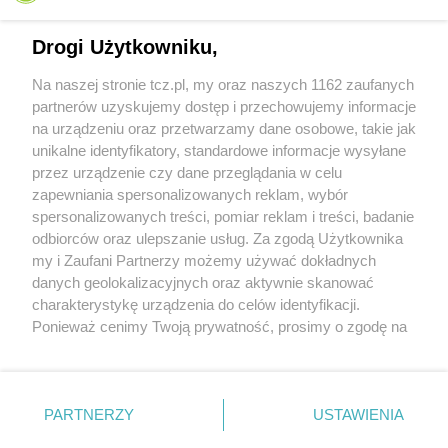
Drogi Użytkowniku,
Na naszej stronie tcz.pl, my oraz naszych 1162 zaufanych
partnerów uzyskujemy dostęp i przechowujemy informacje
na urządzeniu oraz przetwarzamy dane osobowe, takie jak
unikalne identyfikatory, standardowe informacje wysyłane
przez urządzenie czy dane przeglądania w celu
zapewniania spersonalizowanych reklam, wybór
O FIRMIE
POLITYKA PRYWATNOŚCI
HOSTING
spersonalizowanych treści, pomiar reklam i treści, badanie
REKLAMA
WSPÓŁPRACA
RSS
FACEBOOK
KONTAKT
odbiorców oraz ulepszanie usług. Za zgodą Użytkownika
my i Zaufani Partnerzy możemy używać dokładnych
Nasze serwisy
danych geolokalizacyjnych oraz aktywnie skanować
charakterystykę urządzenia do celów identyfikacji.
Aktualności
Muzyka i kultura
Ponieważ cenimy Twoją prywatność, prosimy o zgodę na
Tcz24
Archiwum wydarzeń
korzystanie z tych technologii poprzez kliknięcie
Kronika Policyjna
Telewizja Internetowa
„Akceptuję”. Zgoda jest dobrowolna i zawsze możesz ją
Kalendarz imprez
Sport
zmienić/wycofać klikając przycisk ustawień prywatności
Salony urody i masażu
Żłobki i przedszkola
PARTNERZY
USTAWIENIA
Historia miasta
Zdjęcia miasta
znajdujący się w lewym dolnym rogu strony
. Niektóre
Władze miasta
Zabytki
rodzaje przetwarzania danych nie wymagają zgody