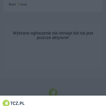
Start
Inne
Wybrane ogłoszenie nie istnieje lub nie jest
jeszcze aktywne!
© 2001-2026 Tczew - TCZ.PL Sp. z o.o. Internetowy Serwis Informacyjny Miasta
Tczewa